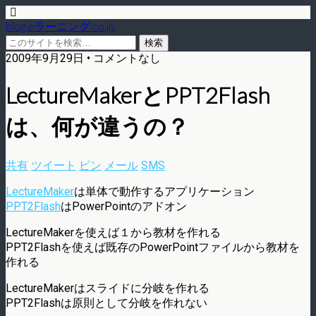
blog.eラーニング.co.jp
2009年9月29日 • コメントなし
LectureMakerとPPT2Flash
は、何が違うの？
共有
ツイート
ピン
メール
SMS
LectureMaker
は単体で動作するアプリケーション
PPT2Flash
はPowerPointのアドオン
LectureMakerを使えば１から教材を作れる
PPT2Flashを使えば既存のPowerPointファイルから教材を
作れる
LectureMakerはスライドに分岐を作れる
PPT2Flashは原則として分岐を作れない