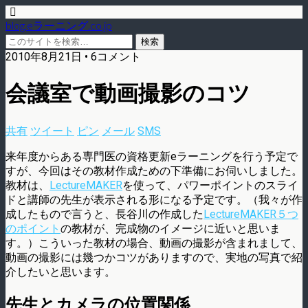
blog.eラーニング.co.jp
2010年8月21日 • 6コメント
会議室で動画撮影のコツ
共有
ツイート
ピン
メール
SMS
来年度からある専門医の資格更新eラーニングを行う予定で
すが、今回はその教材作成ための下準備にお伺いしました。
教材は、
LectureMAKER
を使って、パワーポイントのスライ
ドと講師の先生が表示される形になる予定です。（我々が作
成したもので言うと、長谷川の作成した
LectureMAKER５つ
のポイント
の教材が、完成物のイメージに近いと思いま
す。）こういった教材の場合、動画の撮影が含まれまして、
動画の撮影には幾つかコツがありますので、実地の写真で紹
介したいと思います。
先生とカメラの位置関係