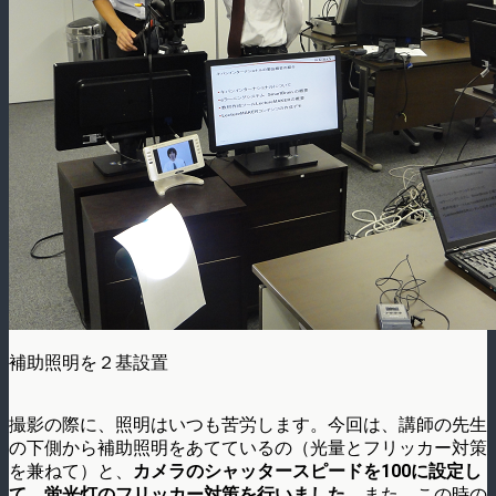
補助照明を２基設置
撮影の際に、照明はいつも苦労します。今回は、講師の先生
の下側から補助照明をあてているの（光量とフリッカー対策
を兼ねて）と、
カメラのシャッタースピードを100に設定し
て、蛍光灯のフリッカー対策を行いました
。また、この時の