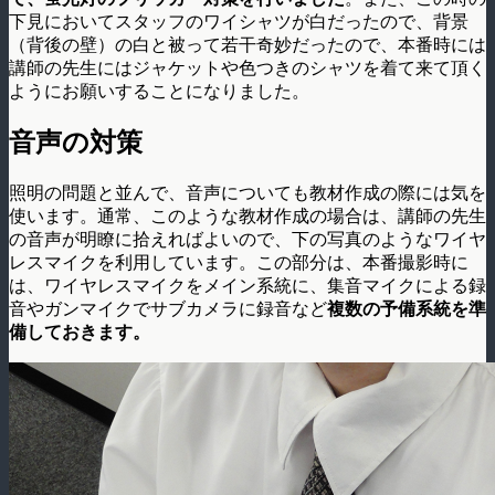
下見においてスタッフのワイシャツが白だったので、背景
（背後の壁）の白と被って若干奇妙だったので、本番時には
講師の先生にはジャケットや色つきのシャツを着て来て頂く
ようにお願いすることになりました。
音声の対策
照明の問題と並んで、音声についても教材作成の際には気を
使います。通常、このような教材作成の場合は、講師の先生
の音声が明瞭に拾えればよいので、下の写真のようなワイヤ
レスマイクを利用しています。この部分は、本番撮影時に
は、ワイヤレスマイクをメイン系統に、集音マイクによる録
音やガンマイクでサブカメラに録音など
複数の予備系統を準
備しておきます。