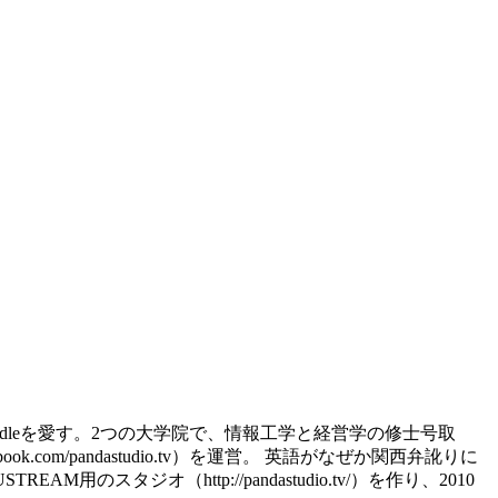
d、kindleを愛す。2つの大学院で、情報工学と経営学の修士号取
.com/pandastudio.tv）を運営。 英語がなぜか関西弁訛りに
スタジオ（http://pandastudio.tv/）を作り、2010