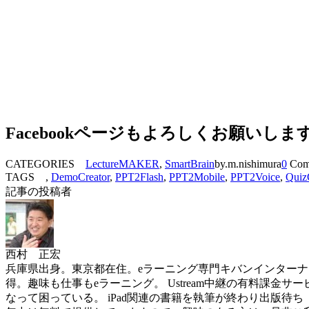
Facebookページもよろしくお願いしま
CATEGORIES
LectureMAKER
,
SmartBrain
by.m.nishimura
0
Com
TAGS ,
DemoCreator
,
PPT2Flash
,
PPT2Mobile
,
PPT2Voice
,
Quiz
記事の投稿者
西村 正宏
兵庫県出身。東京都在住。eラーニング専門キバンインターナショナル( 
得。趣味も仕事もeラーニング。 Ustream中継の有料課金サービスを世界
なって困っている。 iPad関連の書籍を執筆が終わり出版待ち（ソフトバン