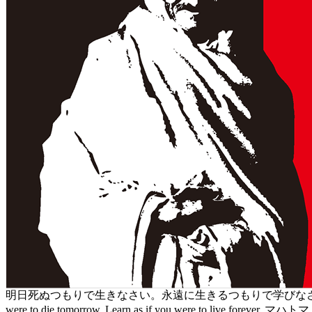
明日死ぬつもりで生きなさい。永遠に生きるつもりで学びなさい。 Liv
were to die tomorrow. Learn as if you were to live forever