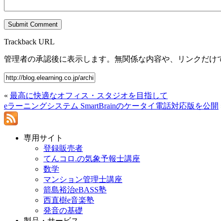
Trackback URL
管理者の承認後に表示します。無関係な内容や、リンクだけ
«
最高に快適なオフィス・スタジオを目指して
eラーニングシステム SmartBrainのケータイ電話対応版を公開
専用サイト
登録販売者
てんコロ.の気象予報士講座
数学
マンション管理士講座
箭島裕治eBASS塾
西直樹e音楽塾
発音の基礎
製品・サービス