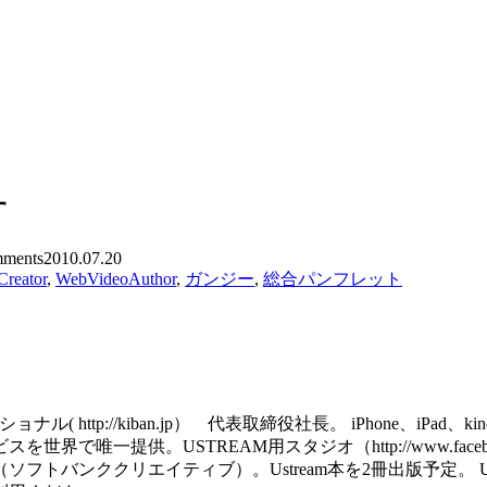
す
ments
2010.07.20
Creator
,
WebVideoAuthor
,
ガンジー
,
総合パンフレット
http://kiban.jp） 代表取締役社長。 iPhone、iPa
で唯一提供。USTREAM用スタジオ（http://www.facebook
ククリエイティブ）。Ustream本を2冊出版予定。 USTREAM用の