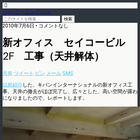
blog.eラーニング.co.jp
2010年7月6日 • コメントなし
新オフィス セイコービル
2F 工事（天井解体）
共有
ツイート
ピン
メール
SMS
以前紹介
した、キバンインターナショナルの新オフィス工
事。天井の撤去がほぼ完了し、広々とした、高い空間が露わ
になりましたので、レポートします。