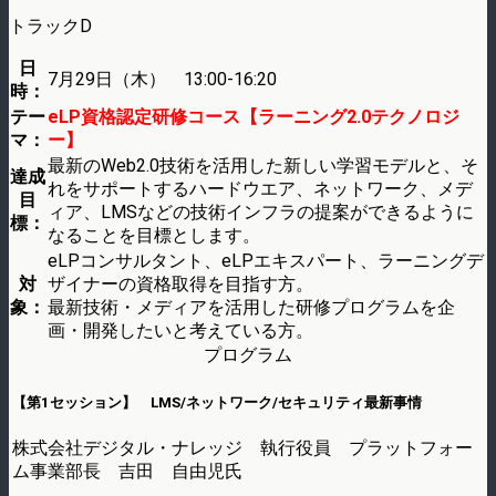
トラックD
日
7月29日（木） 13:00-16:20
時：
テー
eLP資格認定研修コース【ラーニング2.0テクノロジ
マ：
ー】
最新のWeb2.0技術を活用した新しい学習モデルと、そ
達成
れをサポートするハードウエア、ネットワーク、メデ
目
ィア、LMSなどの技術インフラの提案ができるように
標：
なることを目標とします。
eLPコンサルタント、eLPエキスパート、ラーニングデ
対
ザイナーの資格取得を目指す方。
象：
最新技術・メディアを活用した研修プログラムを企
画・開発したいと考えている方。
プログラム
【第1セッション】 LMS/ネットワーク/セキュリティ最新事情
株式会社デジタル・ナレッジ 執行役員 プラットフォー
ム事業部長 吉田 自由児氏