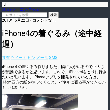
blog.eラーニング.co.jp
2010年6月22日 • コメントなし
iPhone4の着ぐるみ（途中経
過）
共有
ツイート
ピン
メール
SMS
iPhone４の着ぐるみ作りました。隣に人がいるので巨大さ
が類推できるかと思います。これで、iPhone4をとりに行き
たいと思います。iPhoneアプリを開発されている方は、
13cm四方の紙を持ってくると、パネルに張る事ができるか
もしれません。