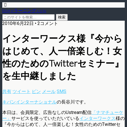
blog.eラーニング.co.jp
2010年6月22日 • 2コメント
インターワークス様『今から
はじめて、人一倍楽しむ！女
性のためのTwitterセミナー』
を生中継しました
共有
ツイート
ピン
メール
SMS
キバンインターナショナル
の長谷川です。
本日は、会員限定、広告なしのUstream配信
「ナマチューケ
ー」
サービスを使っていただいている
インターワークス
様の
『今からはじめて、人一倍楽しむ！女性のためのTwitterセ