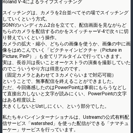
Roland V-4によるライブスイッチング
スイッチングは、カメラを2台並べてその場でスイッチング
していくという方式。
SONYのハンディカム2台を立てて、配信画面を見ながらど
ちらのカメラを配信するのかをスイッチャーV-4で次々に切
り替えていくという操作。
カメラの拡大・縮小、どちらの画像を使うか、画像の中に画
像をはめこんでいく「ピクチャインピクチャ（Picture in
Picture; PinP）」も全てリアルタイムで行っていきます。
実は、長谷川は長いことオーケストラの演奏を撮影していた
のでこういうやり方は得意なのです。
（固定カメラとあわせて３カメぐらいまで対応可能）
ということで、無事配信を終えることができました。
ただ、今回痛感したのはPowerPointは事前にもらうなどし
て直接出力しないと文字が読みにくい、PowerPointの文字
はある程度以上
大きくしないとUstしにくい、という部分でした。
私たちキバンインターナショナルは、Ustreamの公式有料配
信サービス「watershed」を使った配信ができる「ナマチュ
ーケー」サービスを行っています。