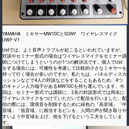
YAMAHA ミキサーMW10CとSONY ワイヤレスマイク
UWP-V1
Ustでは、よく音声トラブルが起こるといわれていますが、
対談やセミナー形式の場合はワイヤレスマイクをセミナー講
師につけてしまうというのが1つの解決法です。個人でUst
をする場合には、可搬性を考慮して比較的小さなミキサーを
持って行く場合が多いのですが、私たちは、パネルディスカ
ッションなどで4人の対談などをすることもあるため、4つ
のキャノン入力端子があるMW10Cを持ち運んでいます。今
回は、セミナー形式では講師に、2名の対談形式では両名に
ワイヤレスマイクをつけていただいて配信を行いました。配
信の際には、環境音を削除するために緑色の「高音域」「中
音域」「低音域」に相当するピンを、人間の声が聞き取りや
すいよう中音域を上げ、他を下げるという工夫をしていま
す。