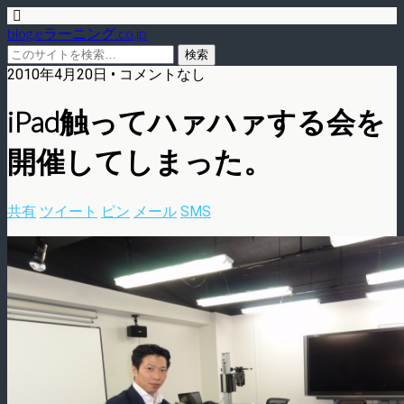
blog.eラーニング.co.jp
2010年4月20日 • コメントなし
iPad触ってハァハァする会を
開催してしまった。
共有
ツイート
ピン
メール
SMS