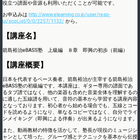
役立つ譜面や音源も利用いただくことが可能です。
お申込みは
http://www.elearning.co.jp/user/resp-
ui/scoList/0/0/2257/1132/
から。
【講座名】
箭島裕治eBASS塾 上級編 ８章 即興の初歩（前編）
【講座概要】
日本を代表するベース奏者、箭島裕治が主宰する箭島裕治
eBASS塾の初級編です。本講座は、ギター専用の譜面であ
るタブ譜ではなく、他の楽器も含めた音楽全体を理解するの
に適した五線譜を用いて、音符の基本から学習する講座内容
となっております。初心者から始める場合でも、五線とコー
ドを読めるようになり、単なるコピーではなく、自分でライ
ンメイキング（即興による伴奏）が出来るようになります。
また、動画教材の特徴を活かして、塾長が現役のミュージシ
ャンとして培った、グルーヴ感とテクニックを基本から伝授