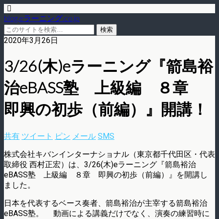
blog.eラーニング.co.jp
2020年3月26日
3/26(木)eラーニング『箭島裕
治eBASS塾 上級編 ８章
即興の初歩（前編）』開講！
共有
ツイート
ピン
メール
SMS
株式会社キバンインターナショナル（東京都千代田区・代表
取締役 西村正宏）は、3/26(木)eラーニング『箭島裕治
eBASS塾 上級編 ８章 即興の初歩（前編）』を開講し
ました。
日本を代表するベース奏者、箭島裕治が主宰する箭島裕治
eBASS塾。 動画による講義だけでなく、演奏の練習時に