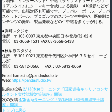
ツ制作、インターネット生中継（ライブストリーミング）、
リアルタイムにクロマキー合成による撮影、４K撮影などが
可能です。出張対応も可能です。プロバレーボール、プロバ
スケットボール、プロゴルフのスポーツ生中継や、医療制コ
ンテンツの撮影、製品発表などの生中継を多く手がける。
●浜町スタジオ
住所：〒103-0007 東京都中央区日本橋浜町2-62-6
電話：03-3668-1531 FAX:03-3668-5438
●秋葉原スタジオ
住所：〒101-0021 東京都千代田区外神田6-7-3 セイコービ
ル2F
電話：03-5812-0666 FAX：03-5812-0669
Email: hamacho@pandastudio.tv
Web:
https://pandastudio.tv/
以前の投稿
2/13(木)eラーニング『国家資格キャリアコンサ
ルタント実技試験対策講座』開講！
次の投稿
4/3(金)eラーニング『第1級陸上特殊無線技士講
座』開講！
トップに戻る