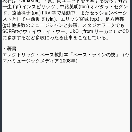
現在は「AmaKha」「宴」両ユニットを主宰する傍ら，野呂
一生 (gt.) インスピリッツ，中路英明(tbn.) オバタラ・セグン
ド、遠藤律子 (pn.) FRV!等で活動中。またセッションベーシ
ストとして中西俊博 (vln.)、エリック宮城 (trp.) 、是方博邦
(gt.) 他多数のミュージシャンと共演、スタジオワークでも
SOFFetやウェイウェイ・ウー、J&O（from サーカス）のCD
に参加するなど多岐にわたる仕事をこなしている。
・著書
エレクトリック・ベース教則本「ベース・ラインの技」（ヤ
マハミュージックメディア 2008年）