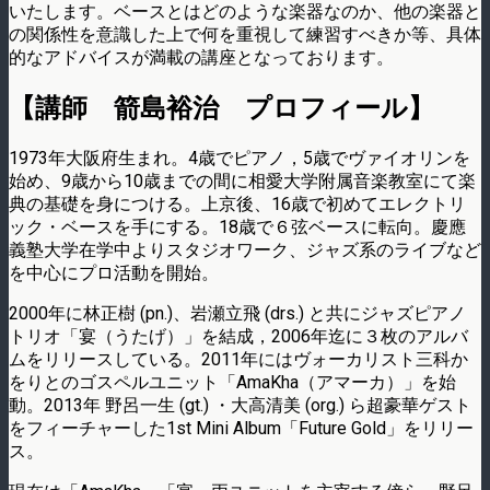
いたします。ベースとはどのような楽器なのか、他の楽器と
の関係性を意識した上で何を重視して練習すべきか等、具体
的なアドバイスが満載の講座となっております。
【講師 箭島裕治 プロフィール】
1973年大阪府生まれ。4歳でピアノ，5歳でヴァイオリンを
始め、9歳から10歳までの間に相愛大学附属音楽教室にて楽
典の基礎を身につける。上京後、16歳で初めてエレクトリ
ック・ベースを手にする。18歳で６弦ベースに転向。慶應
義塾大学在学中よりスタジオワーク、ジャズ系のライブなど
を中心にプロ活動を開始。
2000年に林正樹 (pn.)、岩瀬立飛 (drs.) と共にジャズピアノ
トリオ「宴（うたげ）」を結成，2006年迄に３枚のアルバ
ムをリリースしている。2011年にはヴォーカリスト三科か
をりとのゴスペルユニット「AmaKha（アマーカ）」を始
動。2013年 野呂一生 (gt.) ・大高清美 (org.) ら超豪華ゲスト
をフィーチャーした1st Mini Album「Future Gold」をリリー
ス。