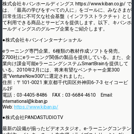
株式会社キバンホールディングス https://www.kiban.co.jp/ で
は、「最高の学びをすべての人に」をゴールに、みなさまが
日常生活に不可欠な社会基盤（インフラストラクチャ）とし
て利用できる商品とサービスを提供します。以下、キバンホ
ールディングスのグループ企業をご紹介します。
●株式会社キバンインターナショナル
eラーニング専門企業。6種類の教材作成ソフトを発売。
2700社にeラーニング関係の製品を提供している。また、企
業向け課金可能eラーニングシステムSmartBrainを提供して
いる。2010年2月には、将来有望なベンチャー企業300
選”VentureNow300″に選定されました。
住所：〒101-0021 東京都千代田区外神田6-7-3 セイコービ
ル2F
電話：03-4405-8486 FAX：03-6684-4610 Email:
international@kiban.jp
Web:
https://www.kiban.jp/
●株式会社PANDASTUDIO.TV
最新の設備が揃ったビデオスタジオ。e-ラーニングコンテン