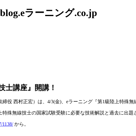
g.eラーニング.co.jp
線技士講座』開講！
役 西村正宏）は、4/3(金)、eラーニング『第1級陸上特殊
上特殊無線技士の国家試験受験に必要な技術解説と過去に出題
7/1138/
から。