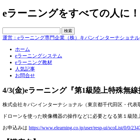
eラーニングをすべての人に！blo
運営：eラーニング専門企業（株）キバンインターナショナル
ホーム
eラーニングシステム
eラーニング教材
人気記事
お問合せ
4/3(金)eラーニング『第1級陸上特殊無
株式会社キバンインターナショナル（東京都千代田区・代表取締
ドローンを使った映像機器の操作などに必要となる第１級陸
お申込みは
https://www.elearning.co.jp/user/resp-ui/scoList/0/0/234