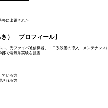
過去に出題された
あき） プロフィール】
ベル、光ファイバ通信機器、ＩＴ系設備の導入、メンテナンス
学部で電気系実験を担当
している方
望される方