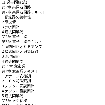
11.過去問解説2
第2章 高周波回路
第2章 高周波回路テキスト
1.伝送路の諸特性
2.導波管
3.分岐回路
4.過去問解説
第3章 電子回路
第3章 電子回路テキスト
1.増幅回路とＯＰアンプ
2.帰還回路と発振回路
3.論理回路
4.過去問解説
第４章 変復調
第4章.変復調テキスト
1.アナログ変復調
2.ＰＣＭ符号変調
3.デジタル変調回路
4.デジタル復調回路
5.過去問解説
第5章 送受信機