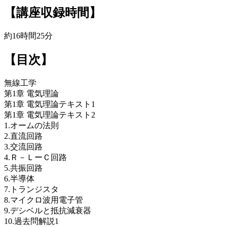
【講座収録時間】
約16時間25分
【目次】
無線工学
第1章 電気理論
第1章 電気理論テキスト1
第1章 電気理論テキスト2
1.オームの法則
2.直流回路
3.交流回路
4.Ｒ－ＬーＣ回路
5.共振回路
6.半導体
7.トランジスタ
8.マイクロ波用電子管
9.デシベルと抵抗減衰器
10.過去問解説1