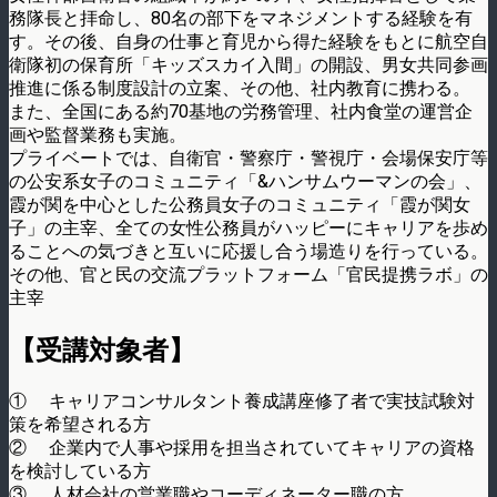
務隊長と拝命し、80名の部下をマネジメントする経験を有
す。その後、自身の仕事と育児から得た経験をもとに航空自
衛隊初の保育所「キッズスカイ入間」の開設、男女共同参画
推進に係る制度設計の立案、その他、社内教育に携わる。
また、全国にある約70基地の労務管理、社内食堂の運営企
画や監督業務も実施。
プライベートでは、自衛官・警察庁・警視庁・会場保安庁等
の公安系女子のコミュニティ「&ハンサムウーマンの会」、
霞が関を中心とした公務員女子のコミュニティ「霞が関女
子」の主宰、全ての女性公務員がハッピーにキャリアを歩め
ることへの気づきと互いに応援し合う場造りを行っている。
その他、官と民の交流プラットフォーム「官民提携ラボ」の
主宰
【受講対象者】
① キャリアコンサルタント養成講座修了者で実技試験対
策を希望される方
② 企業内で人事や採用を担当されていてキャリアの資格
を検討している方
③ 人材会社の営業職やコーディネーター職の方