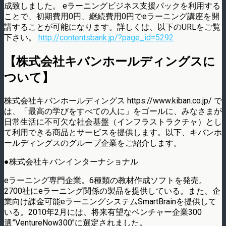
成致しました。 eラーニングビジネス支援パックを利用する
ことで、初期費用0円、継続費用0円でeラーニング講座を開
講することが可能になります。詳しくは、以下のURLをご覧
下さい。
http://contentsbank.jp/?page_id=5292
【株式会社キバンホールディングスに
ついて】
株式会社キバンホールディングス https://www.kiban.co.jp/ で
は、「最高の学びをすべての人に」をゴールに、みなさまが
日常生活に不可欠な社会基盤（インフラストラクチャ）とし
て利用できる商品とサービスを提供します。以下、キバンホ
ールディングスのグループ企業をご紹介します。
●株式会社キバンインターナショナル
eラーニング専門企業。6種類の教材作成ソフトを発売。
2700社にeラーニング関係の製品を提供している。また、企
業向け課金可能eラーニングシステムSmartBrainを提供して
いる。2010年2月には、将来有望なベンチャー企業300
選”VentureNow300″に選定されました。