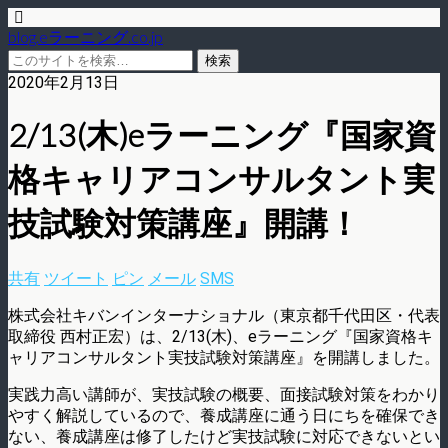
blog.eラーニング.co.jp
2020年2月13日
2/13(木)eラーニング『国家資
格キャリアコンサルタント実
技試験対策講座』開講！
共有
ツイート
ピン
メール
SMS
株式会社キバンインターナショナル（東京都千代田区・代表
取締役 西村正宏）は、2/13(木)、eラーニング『国家資格キ
ャリアコンサルタント実技試験対策講座』を開講しました。
実践力高い講師が、実技試験の概要、面接試験対策をわかり
やすく解説しているので、養成講座に通う日にちを確保でき
ない、養成講座は修了したけど実技試験に対応できないとい