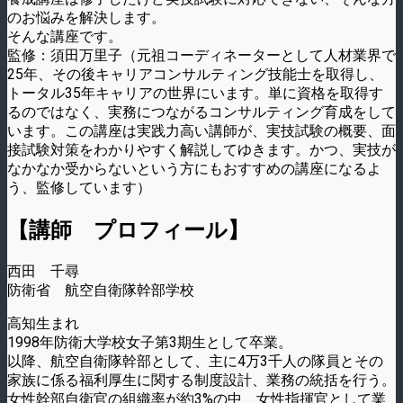
のお悩みを解決します。
そんな講座です。
監修：須田万里子（元祖コーディネーターとして人材業界で
25年、その後キャリアコンサルティング技能士を取得し、
トータル35年キャリアの世界にいます。単に資格を取得す
るのではなく、実務につながるコンサルティング育成をして
います。この講座は実践力高い講師が、実技試験の概要、面
接試験対策をわかりやすく解説してゆきます。かつ、実技が
なかなか受からないという方にもおすすめの講座になるよ
う、監修しています）
【講師 プロフィール】
西田 千尋
防衛省 航空自衛隊幹部学校
高知生まれ
1998年防衛大学校女子第3期生として卒業。
以降、航空自衛隊幹部として、主に4万3千人の隊員とその
家族に係る福利厚生に関する制度設計、業務の統括を行う。
女性幹部自衛官の組織率が約3%の中、女性指揮官として業