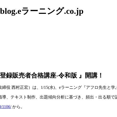
g.eラーニング.co.jp
ぶ登録販売者合格講座-令和版 』開講！
役 西村正宏）は、1/15(水)、eラーニング『アフロ先生と学
指導、テキスト制作、出題傾向分析に基づき、頻出・出る順で
9/1106/
から。