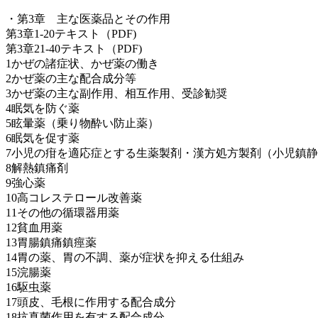
・第3章 主な医薬品とその作用
第3章1-20テキスト（PDF)
第3章21-40テキスト（PDF)
1かぜの諸症状、かぜ薬の働き
2かぜ薬の主な配合成分等
3かぜ薬の主な副作用、相互作用、受診勧奨
4眠気を防ぐ薬
5眩暈薬（乗り物酔い防止薬）
6眠気を促す薬
7小児の疳を適応症とする生薬製剤・漢方処方製剤（小児鎮
8解熱鎮痛剤
9強心薬
10高コレステロール改善薬
11その他の循環器用薬
12貧血用薬
13胃腸鎮痛鎮痙薬
14胃の薬、胃の不調、薬が症状を抑える仕組み
15浣腸薬
16駆虫薬
17頭皮、毛根に作用する配合成分
18抗真菌作用を有する配合成分