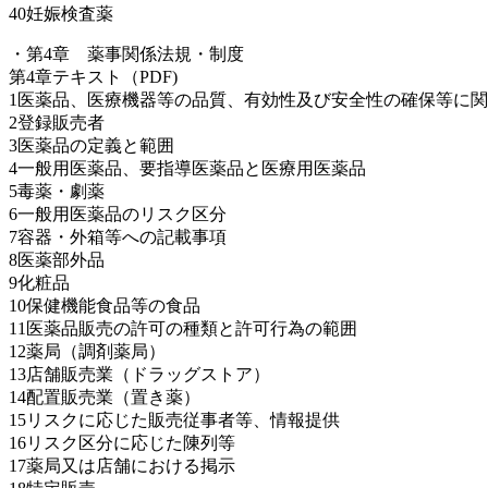
40妊娠検査薬
・第4章 薬事関係法規・制度
第4章テキスト（PDF)
1医薬品、医療機器等の品質、有効性及び安全性の確保等に
2登録販売者
3医薬品の定義と範囲
4一般用医薬品、要指導医薬品と医療用医薬品
5毒薬・劇薬
6一般用医薬品のリスク区分
7容器・外箱等への記載事項
8医薬部外品
9化粧品
10保健機能食品等の食品
11医薬品販売の許可の種類と許可行為の範囲
12薬局（調剤薬局）
13店舗販売業（ドラッグストア）
14配置販売業（置き薬）
15リスクに応じた販売従事者等、情報提供
16リスク区分に応じた陳列等
17薬局又は店舗における掲示