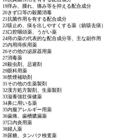
19痒み、腫れ、痛み等を抑える配合成分
20きず口等の殺菌消毒
21抗菌作用を有する配合成分
22咳止め、痰を出しやすくする薬（鎮咳去痰）
23口腔咽頭薬、うがい薬
24痔の薬の代表的な配合成分等、主な副作用
25内用痔疾用薬
26その他の泌尿器用薬
27消毒薬
28殺虫剤、忌避剤
29眼科用薬
30禁煙補助剤
31その他の生薬製剤
32漢方処方製剤、生薬製剤
33滋養強壮保健薬
34鼻に用いる薬
35内服アレルギー用薬
36歯痛、歯槽膿漏薬
37口内炎用薬
38婦人薬
39尿糖、タンパク検査薬