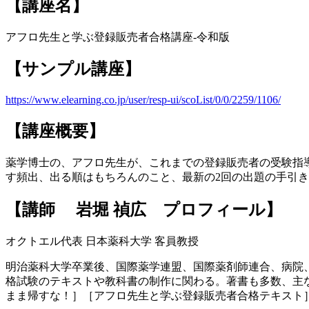
【講座名】
アフロ先生と学ぶ登録販売者合格講座-令和版
【サンプル講座】
https://www.elearning.co.jp/user/resp-ui/scoList/0/0/2259/1106/
【講座概要】
薬学博士の、アフロ先生が、これまでの登録販売者の受験指
す頻出、出る順はもちろんのこと、最新の2回の出題の手引
【講師 岩堀 禎広 プロフィール】
オクトエル代表 日本薬科大学 客員教授
明治薬科大学卒業後、国際薬学連盟、国際薬剤師連合、病院
格試験のテキストや教科書の制作に関わる。著書も多数、主
まま帰すな！］［アフロ先生と学ぶ登録販売者合格テキスト