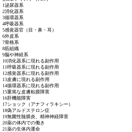
1泌尿器系
2消化器系
3循環器系
4呼吸器系
5感覚器官（目・鼻・耳）
6外皮系
7骨格系
8筋組織
9脳や神経系
10消化器系に現れる副作用
11呼吸器系に現れる副作用
12感覚器系に現れる副作用
13皮膚に現れる副作用
14循環器系に現れる副作用
15重篤な皮膚粘膜障害
16肝機能障害
17ショック（アナフィラキシー）
18偽アルドステロン症
19無菌性髄膜炎、精神神経障害
20薬の体内での働き
21薬の生体内運命