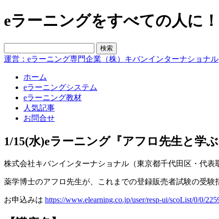
eラーニングをすべての人に！blo
運営：eラーニング専門企業（株）キバンインターナショナル
ホーム
eラーニングシステム
eラーニング教材
人気記事
お問合せ
1/15(水)eラーニング『アフロ先生と学
株式会社キバンインターナショナル（東京都千代田区・代表取締
薬学博士のアフロ先生が、これまでの登録販売者試験の受験
お申込みは
https://www.elearning.co.jp/user/resp-ui/scoList/0/0/225