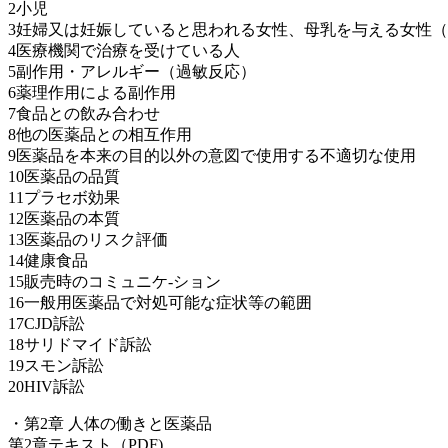
2小児
3妊婦又は妊娠していると思われる女性、母乳を与える女性
4医療機関で治療を受けている人
5副作用・アレルギー（過敏反応）
6薬理作用による副作用
7食品との飲み合わせ
8他の医薬品との相互作用
9医薬品を本来の目的以外の意図で使用する不適切な使用
10医薬品の品質
11プラセボ効果
12医薬品の本質
13医薬品のリスク評価
14健康食品
15販売時のコミュニケ-ション
16一般用医薬品で対処可能な症状等の範囲
17CJD訴訟
18サリドマイド訴訟
19スモン訴訟
20HIV訴訟
・第2章 人体の働きと医薬品
第2章テキスト（PDF)