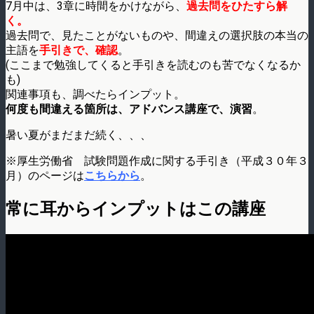
7月中は、3章に時間をかけながら、
過去問をひたすら解
く。
過去問で、見たことがないものや、間違えの選択肢の本当の
主語を
手引きで、確認
。
(ここまで勉強してくると手引きを読むのも苦でなくなるか
も)
関連事項も、調べたらインプット。
何度も間違える箇所は、アドバンス講座で、演習
。
暑い夏がまだまだ続く、、、
※厚生労働省 試験問題作成に関する手引き（平成３０年３
月）のページは
こちらから
。
常に耳からインプットはこの講座