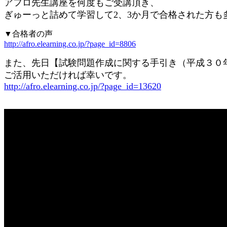
アフロ先生講座を何度もご受講頂き、
ぎゅーっと詰めて学習して2、3か月で合格された方も
▼合格者の声
http://afro.elearning.co.jp/?page_id=8806
また、先日【試験問題作成に関する手引き（平成３０
ご活用いただければ幸いです。
http://afro.elearning.co.jp/?page_id=13620