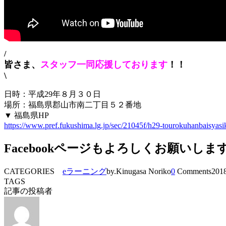
/
皆さま、
スタッフ一同応援しております
！！
\
日時：平成29年８月３０日
場所：福島県郡山市南二丁目５２番地
▼ 福島県HP
https://www.pref.fukushima.lg.jp/sec/21045f/h29-tourokuhanbaisyasik
Facebookページもよろしくお願いしま
CATEGORIES
eラーニング
by.Kinugasa Noriko
0
Comments
2018
TAGS
記事の投稿者