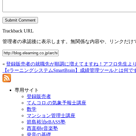
Trackback URL
管理者の承認後に表示します。無関係な内容や、リンクだけ
«
登録販売者の就職先が順調に増えてますね！アフロ先生よ
【eラーニングシステムSmartBrain】成績管理ツールとは何で
専用サイト
登録販売者
てんコロ.の気象予報士講座
数学
マンション管理士講座
箭島裕治eBASS塾
西直樹e音楽塾
発音の基礎