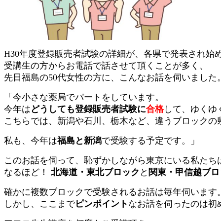
H30年度登録販売者試験の詳細が、各県で発表され始
受講生の方からお電話で話させて頂くことが多く、
先日福島の50代女性の方に、こんなお話を伺いました
「今小さな薬局でパートをしています。
今年は
どうしても登録販売者試験に
合格
して、ゆくゆ
こちらでは、新潟や石川、栃木など、違うブロックの
私も、今年は
福島と新潟
で受験する予定です。」
このお話を伺って、恥ずかしながら東京にいる私たち
なるほど！
北海道・東北ブロック
と
関東・甲信越ブロ
確かに複数ブロックで受験されるお話は毎年伺います
しかし、ここまで
ピンポイント
なお話を伺ったのは初