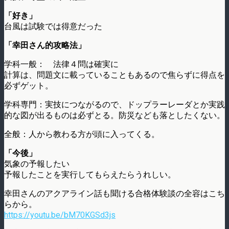
「好き」
台風は試験では得意だった
「幸田さん的攻略法」
学科一般： 法律４問は確実に
計算は、問題文に載っていることもあるので焦らずに得点を
必ずゲット。
学科専門：実技につながるので、ドップラーレーダとか実践
的な図が出るものは必ずとる。防災なども落としたくない。
全般：人から教わる方が頭に入ってくる。
「今後」
気象の予報したい
予報したことを実行してもらえたらうれしい。
幸田さんのアクアライン話も聞ける合格体験談の全容はこち
らから。
https://youtu.be/bM70KGSd3js