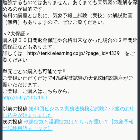
勉強するものではありません。あくまでも天気図の理解を深
めるのが目的です。
有料の講座とは別に、気象予報士試験（実技）の解説動画
（無料）もありますので、ぜひご覧ください。
＜2大保証＞
購入後３０日間返金保証や合格出来なかった場合の２年間延
長保証などもあります。
詳しくは http://tenki.elearning.co.jp/?page_id=4339 をご
覧ください．
単元ごとの購入も可能です!!
ご登録いただくだけで47回実技試験の天気図解説講座がご
覧いただけます。
ご登録・ご購入はこちらから。
http://bit.ly/2t0v19O
以前の投稿
第43回ビジネス実務法務検定試験2・3級のお申
し込みが始まりました
次の投稿
乾燥空気と湿潤空気はどちらが重い？【気象予報
士試験用語チェック】