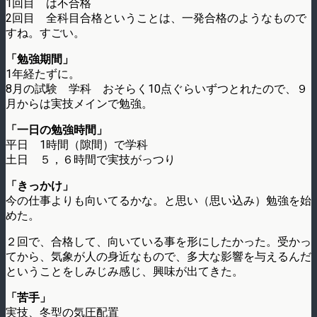
1回目 は不合格
2回目 全科目合格ということは、一発合格のようなもので
すね。すごい。
「勉強期間」
1年経たずに。
8月の試験 学科 おそらく10点ぐらいずつとれたので、９
月からは実技メインで勉強。
「一日の勉強時間」
平日 1時間（隙間）で学科
土日 ５，６時間で実技がっつり
「きっかけ」
今の仕事よりも向いてるかな。と思い（思い込み）勉強を始
めた。
２回で、合格して、向いている事を形にしたかった。受かっ
てから、気象が人の身近なもので、多大な影響を与えるんだ
ということをしみじみ感じ、興味が出てきた。
「苦手」
実技、冬型の気圧配置