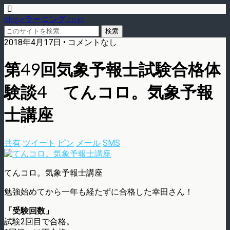
blog.eラーニング.co.jp
2018年4月17日 • コメントなし
第49回気象予報士試験合格体
験談4 てんコロ。気象予報
士講座
共有
ツイート
ピン
メール
SMS
てんコロ。気象予報士講座
勉強始めてから一年も経たずに合格した幸田さん！
「受験回数」
試験2回目で合格。