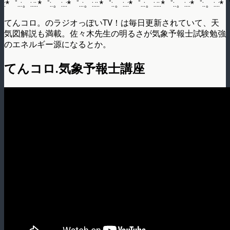
:*゜..:。:.::.*゜:.。:..:*゜..:。:.::.*゜:.。:..:*゜..:。:.::.*゜:.。:..:*゜:.。:..:*゜
てんコロ。のラジオっぽいTV！は毎日更新されていて、天
気図解説も満載。佐々木先生の明るさが気象予報士試験勉強
のエネルギー源になるとか。
てんコロ.気象予報士講座