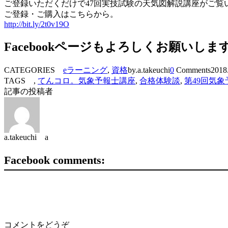
ご登録いただくだけで47回実技試験の天気図解説講座がご覧
ご登録・ご購入はこちらから。
http://bit.ly/2t0v19O
Facebookページもよろしくお願いしま
CATEGORIES
eラーニング
,
資格
by.a.takeuchi
0
Comments
2018
TAGS ,
てんコロ。気象予報士講座
,
合格体験談
,
第49回気
記事の投稿者
a.takeuchi a
Facebook comments:
コメントをどうぞ