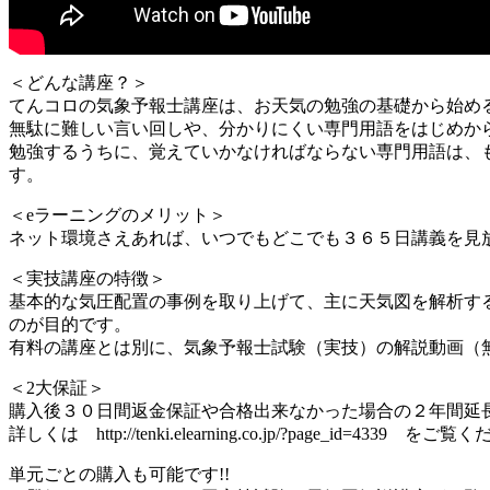
＜どんな講座？＞
てんコロの気象予報士講座は、お天気の勉強の基礎から始め
無駄に難しい言い回しや、分かりにくい専門用語をはじめか
勉強するうちに、覚えていかなければならない専門用語は、
す。
＜eラーニングのメリット＞
ネット環境さえあれば、いつでもどこでも３６５日講義を見
＜実技講座の特徴＞
基本的な気圧配置の事例を取り上げて、主に天気図を解析す
のが目的です。
有料の講座とは別に、気象予報士試験（実技）の解説動画（
＜2大保証＞
購入後３０日間返金保証や合格出来なかった場合の２年間延
詳しくは http://tenki.elearning.co.jp/?page_id=4339 をご
単元ごとの購入も可能です!!