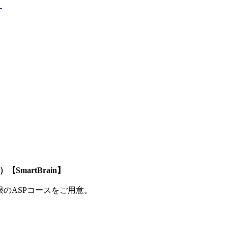
。
SmartBrain】
制限のASPコースをご用意。