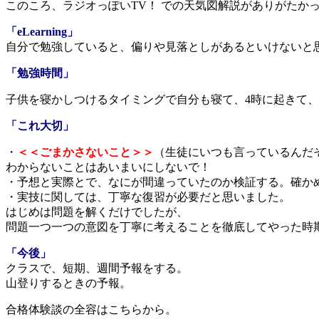
このころ、ラジオっぽいTV！ での天気図解説がありがたか
「eLearning」
自分で勉強していると、偏りや見落としがあるといけないと
「勉強時間」
子供を寝かしつけるタイミングで自分も寝て、4時に起きて、
「これ大切」
・
＜＜ごまかさないこと＞＞
（生徒にいつも言っているんだ
わからないことはあいまいにしないで！
・予想と実際とで、なにが間違っていたのか検証する。確か
・実技に関しては、丁寧な復習が必要だと思いました。
はじめは問題を解くだけでしたが、
問題一つ一つの意図を丁寧に考えることを徹底してやった時
「今後」
クラスで、短期、週間予報をする。
山登りするときの予報。
合格体験談の全容はこちらから。