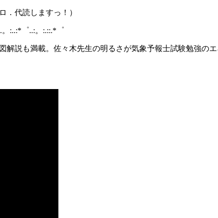
コロ．代読しますっ！）
:.。:..:*゜..:。:.::.*゜
気図解説も満載。佐々木先生の明るさが気象予報士試験勉強のエ