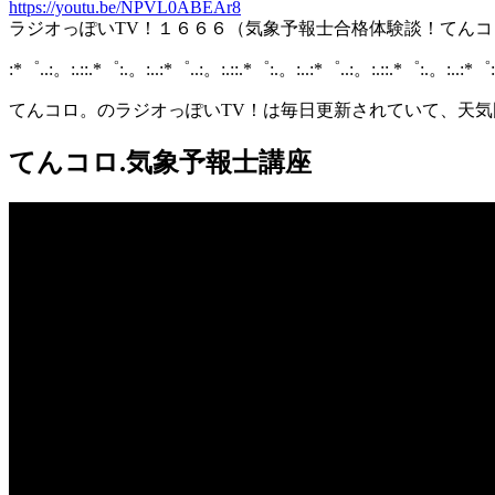
https://youtu.be/NPVL0ABEAr8
ラジオっぽいTV！１６６６（気象予報士合格体験談！てん
:*゜..:。:.::.*゜:.。:..:*゜..:。:.::.*゜:.。:..:*゜..:。:.::.*゜:.。:..:*゜
てんコロ。のラジオっぽいTV！は毎日更新されていて、天
てんコロ.気象予報士講座