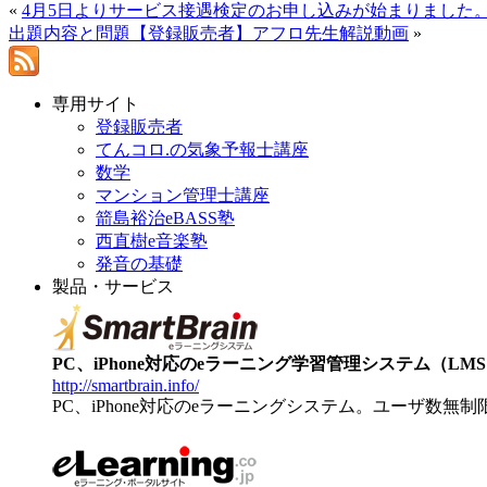
«
4月5日よりサービス接遇検定のお申し込みが始まりました
出題内容と問題【登録販売者】アフロ先生解説動画
»
専用サイト
登録販売者
てんコロ.の気象予報士講座
数学
マンション管理士講座
箭島裕治eBASS塾
西直樹e音楽塾
発音の基礎
製品・サービス
PC、iPhone対応のeラーニング学習管理システム（LMS）【
http://smartbrain.info/
PC、iPhone対応のeラーニングシステム。ユーザ数無