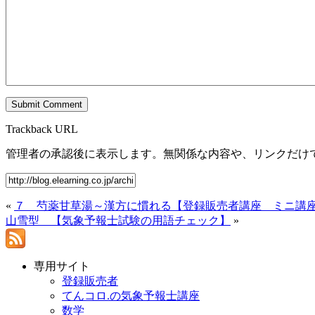
Trackback URL
管理者の承認後に表示します。無関係な内容や、リンクだけ
«
７ 芍薬甘草湯～漢方に慣れる【登録販売者講座 ミニ講
山雪型 【気象予報士試験の用語チェック】
»
専用サイト
登録販売者
てんコロ.の気象予報士講座
数学