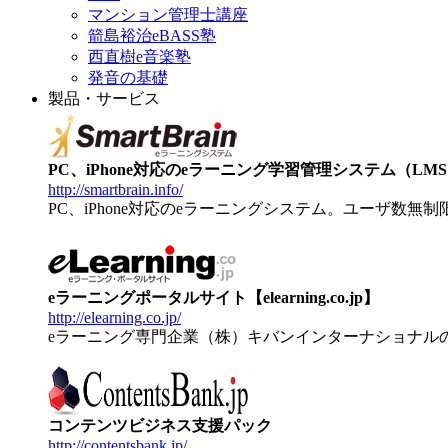
マンション管理士講座
箭島裕治eBASS塾
西直樹e音楽塾
発音の基礎
製品・サービス
PC、iPhone対応のeラーニング学習管理システム（LMS）【
http://smartbrain.info/
PC、iPhone対応のeラーニングシステム。ユーザ数無
eラーニングポータルサイト【elearning.co.jp】
http://elearning.co.jp/
eラーニング専門企業（株）キバンインターナショナル
コンテンツビジネス支援パック
http://contentsbank.jp/