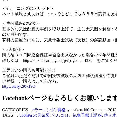
＜eラーニングのメリット＞
ネット環境さえあれば、いつでもどこでも３６５日講義を見
＜実技講座の特徴＞
基本的な気圧配置の事例を取り上げて、主に天気図を解析す
のが目的です。
有料の講座とは別に、気象予報士試験（実技）の解説動画（
＜2大保証＞
購入後３０日間返金保証や合格出来なかった場合の２年間延
詳しくは http://tenki.elearning.co.jp/?page_id=4339 をご
単元ごとの購入も可能です!!
ご登録いただくだけで47回実技試験の天気図解説講座がご覧
ご登録・ご購入はこちらから。
http://bit.ly/2t0v19O
Facebookページもよろしくお願いしま
CATEGORIES
eラーニング
,
資格
by.a.takeuchi
0
Comments
2018
TAGS ,
850hPa の天気図
,
てんコロ。気象予報士講座
,
佐々木