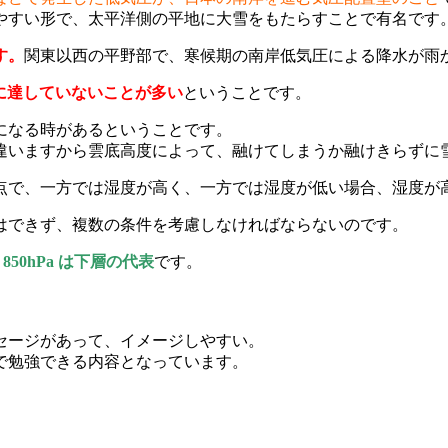
やすい形で、太平洋側の平地に大雪をもたらすことで有名です
す。
関東以西の平野部で、寒候期の南岸低気圧による降水が雨
に達していないことが多い
ということです。
になる時があるということです。
違いますから雲底高度によって、融けてしまうか融けきらずに
点で、一方では湿度が高く、一方では湿度が低い場合、湿度が
はできず、複数の条件を考慮しなければならないのです。
。
850hPa は下層の代表
です。
セージがあって、イメージしやすい。
で勉強できる内容となっています。