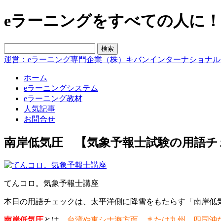
eラーニングをすべての人に！blo
運営：eラーニング専門企業（株）キバンインターナショナル
ホーム
eラーニングシステム
eラーニング教材
人気記事
お問合せ
南岸低気圧 【気象予報士試験の用語チ
てんコロ。気象予報士講座
本日の用語チェックは、太平洋側に降雪をもたらす「南岸低
南岸低気圧
とは、
台湾や東シナ海方面、または九州、四国沖