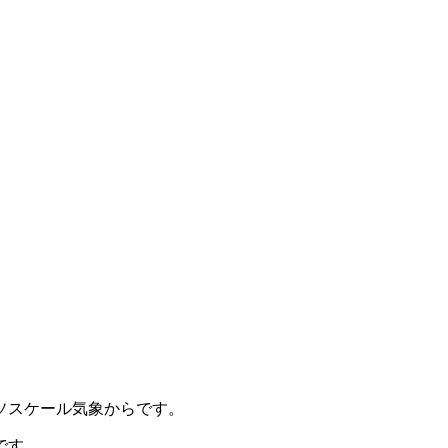
ソスケール気象からです。
です。