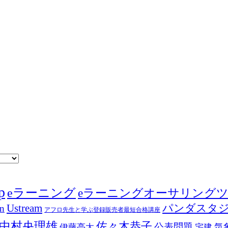
p
eラーニング
eラーニングオーサリング
Ustream
パンダスタ
in
アフロ先生と学ぶ登録販売者最短合格講座
中村央理雄
佐々木恭子
公表問題
伊藤亮太
気
宅建