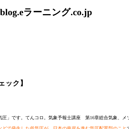
g.eラーニング.co.jp
ェック】
気圧」です。てんコロ。気象予報士講座 第16章総合気象、メ
などで発生した低気圧が、日本の南岸を進む気圧配置型のこと