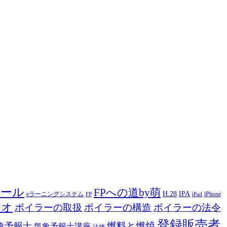
ツール
FPへの道by萌
H.28
IPA
eラーニングシステム
iPhone
FP
iPad
ジオ
ボイラーの取扱
ボイラーの構造
ボイラーの法令
登録販売者
燃料と燃焼
象予報士
気象予報士講座
法律