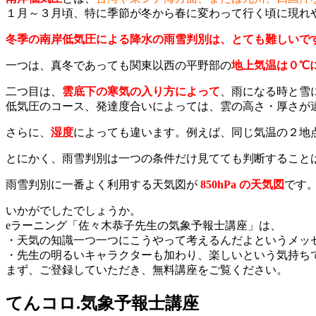
１月～３月頃、特に季節が冬から春に変わって行く頃に現れ
冬季の南岸低気圧による降水の雨雪判別は、とても難しいで
一つは、真冬であっても関東以西の平野部の
地上気温は０℃
二つ目は、
雲底下の寒気の入り方によって
、雨になる時と雪
低気圧のコース、発達度合いによっては、雲の高さ・厚さが
さらに、
湿度
によっても違います。例えば、同じ気温の２地
とにかく、雨雪判別は一つの条件だけ見てても判断すること
雨雪判別に一番よく利用する天気図が
850hPa の天気図
です
いかがでしたでしょうか。
eラーニング「佐々木恭子先生の気象予報士講座」は、
・天気の知識一つ一つにこうやって考えるんだよというメッ
・先生の明るいキャラクターも加わり、楽しいという気持ち
まず、ご登録していただき、無料講座をご覧ください。
てんコロ.気象予報士講座