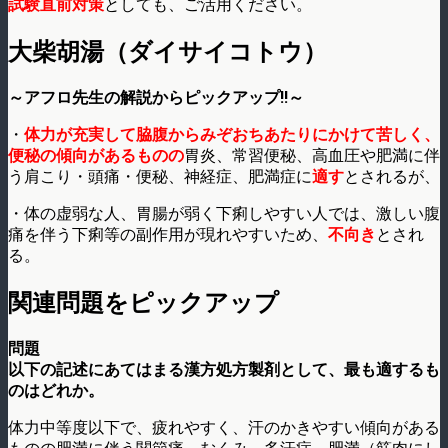
試験直前対策
としても、ご活用ください。
大柴胡湯（ダイサイコトウ）
～アフロ先生の解説からピックアップ!!～
・
体力が充実して脇腹からみぞおちあたりにかけて苦しく、
便秘の傾向があるものの
胃炎、常習便秘、高血圧や肥満に伴
う肩こり・頭痛・便秘、神経症、肥満症に
適す
とされるが、
・体の虚弱な人、胃腸が弱く下痢しやすい人では、激しい腹
痛を伴う下痢等の副作用が現れやすいため、
不向き
とされ
る。
関連問題をピックアップ
問題
以下の記述にあてはまる漢方処方製剤として、最も適するも
のはどれか。
体力中等度以下で、疲れやすく、汗のかきやすい傾向がある