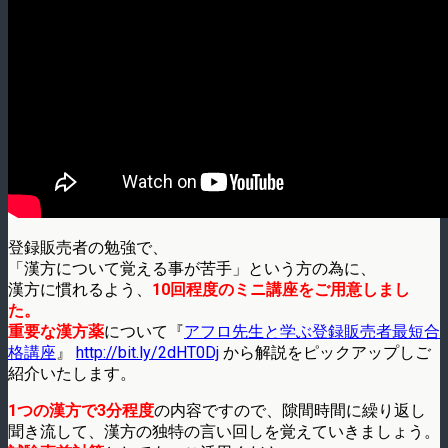
登録販売者の勉強で、
「漢方について覚える事が苦手」という方の為に、
漢方に慣れるよう、
10回程度のミニ講座をご用意しまし
た。
重要な漢方薬
について『
アフロ先生と学ぶ登録販売者最短合
格講座
』
http://bit.ly/2dHT0Dj
から解説をピックアップしご
紹介いたします。
1つの漢方で3分程度
の内容ですので、隙間時間に繰り返し
聞き流して、漢方の独特の言い回しを覚えていきましょう。