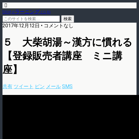
blog.eラーニング.co.jp
2017年12月12日 • コメントなし
５ 大柴胡湯～漢方に慣れる
【登録販売者講座 ミニ講
座】
共有
ツイート
ピン
メール
SMS