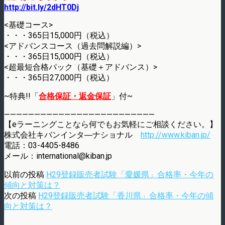
http://bit.ly/2dHT0Dj
<基礎コース>
・・・365日15,000円（税込）
<アドバンスコース（過去問解説編）>
・・・365日15,000円（税込）
<超最短合格パック（基礎＋アドバンス）>
・・・365日27,000円（税込）
~特典!!「
合格保証・返金保証
」付~
—————————————————————————
【eラーニングことなら何でもお気軽にご相談ください。】
株式会社キバンインタ―ナショナル
http://www.kiban.jp/
電話：03-4405-8486
メール：international@kiban.jp
以前の投稿
H29登録販売者試験「愛媛県」合格率・今年の
傾向と対策は？
次の投稿
H29登録販売者試験「香川県」合格率・今年の傾
向と対策は？