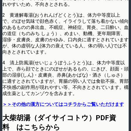
れやすいため、不向きとされる。
2 黄連解毒湯(おうれんげどくとう)は、体力中等度以上
で、のぼせ気味で顔色赤く、イライラして落ち着かない傾向
のあるものの鼻出血、不眠症、神経症、胃炎、二日酔い、血
の道症（ちのみち しょう）、めまい、動機、更年期障害、
湿疹・皮膚炎、皮膚のかゆみ、口内炎に適すとされています
が、体の虚弱な人(体力の衰えている人、体の弱い人)では不
向きとされています。
4 清上防風湯(せいじょうぼうふうとう)は、体力中等度以
上で、赤ら顔でときにのぼせがあるもの、にきび、顔面・頭
部の湿疹(しん)・皮膚炎、赤鼻(あかばな)・酒さ（しゅさ）
に適すとされていますが、胃腸の弱い人では食欲不振、胃部
不快感の副作用が現れやすい等、不向きとされています。構
成生薬としてカンゾウを含みます。
＞＞その他の漢方についてはコチラからご覧いただけます
大柴胡湯（ダイサイコトウ）PDF資
料 はこちらから