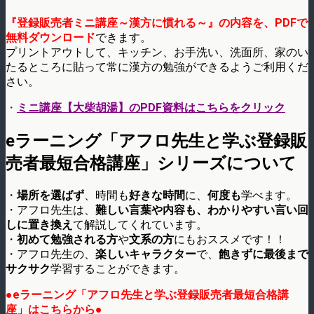
『登録販売者ミニ講座～漢方に慣れる～』の内容を、PDFで
無料ダウンロード
できます。
プリントアウトして、キッチン、お手洗い、洗面所、家のい
たるところに貼って常に漢方の勉強ができるようご利用くだ
さい。
・
ミニ講座【大柴胡湯】のPDF資料はこちらをクリック
eラーニング「アフロ先生と学ぶ登録販
売者最短合格講座」シリーズについて
・
場所を選ばず
、時間も
好きな時間
に、
何度も
学べます。
・アフロ先生は、
難しい言葉や内容も、わかりやすい言い回
しに置き換え
て解説してくれています。
・
初めて勉強される方
や
文系の方
にもおススメです！！
・アフロ先生の、
楽しいキャラクター
で、
飽きずに最後まで
サクサク
学習することができます。
●eラーニング「アフロ先生と学ぶ登録販売者最短合格講
座」はこちらから●