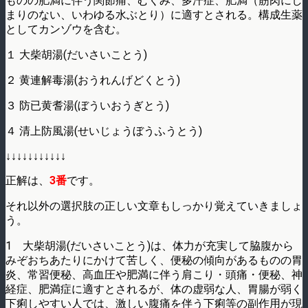
ものの肥満に伴う関節痛、むくみ、多汗症、肥満（筋肉にし
まりのない、いわゆる水ぶとり）に適すとされる。構成生薬
としてカンゾウを含む。
１ 大柴胡湯(だいさいことう)
２ 黄連解毒湯(おうれんげどくとう)
３ 防已黄耆湯(ぼういおうぎとう)
４ 清上防風湯(せいじょうぼうふうとう)
↓↓↓↓↓↓↓↓↓↓↓
正解は、
3番
です。
それ以外の選択肢の正しい文章もしっかり覚えていきましょ
う。
1 大柴胡湯(だいさいことう)は、体力が充実して脇腹から
みぞおちあたりにかけて苦しく、便秘の傾向があるものの胃
炎、常習便秘、高血圧や肥満に伴う肩こり・頭痛・便秘、神
経症、肥満症に適すとされるが、体の虚弱な人、胃腸が弱く
下痢しやすい人では、激しい腹痛を伴う下痢等の副作用が現