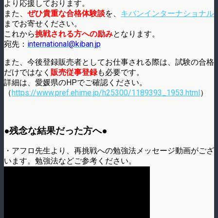
より応援しております。
また、
ぜひ貴重な合格体験談
を、
キバンインターナショナル
までお寄せください。
これから
挑戦される方への励み
となります。
宛先：
international@kiban.jp
また、今後登録販売者としてお仕事される際は、試験の合格
だけではなく
販売従事登録
も必要です。
詳細は、愛媛県のHPでご確認ください。
（
https://www.pref.ehime.jp/h25300/1189393_1953.html
）
●残念な結果だった方へ●
・アフロ先生より、再挑戦への勉強法メッセージ動画がござ
います。勉強法などご参考ください。