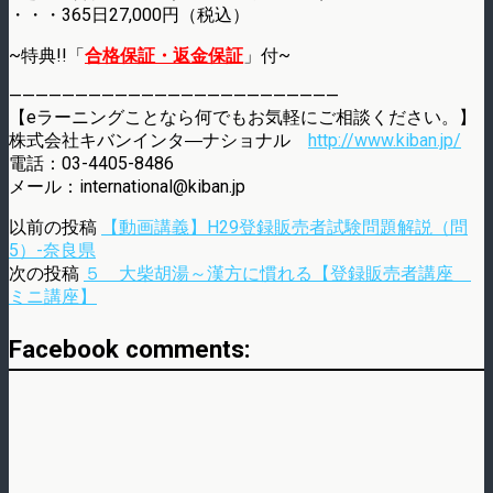
・・・365日27,000円（税込）
~特典!!「
合格保証・返金保証
」付~
—————————————————————————
【eラーニングことなら何でもお気軽にご相談ください。】
株式会社キバンインタ―ナショナル
http://www.kiban.jp/
電話：03-4405-8486
メール：international@kiban.jp
以前の投稿
【動画講義】H29登録販売者試験問題解説（問
5）-奈良県
次の投稿
５ 大柴胡湯～漢方に慣れる【登録販売者講座
ミニ講座】
Facebook comments: