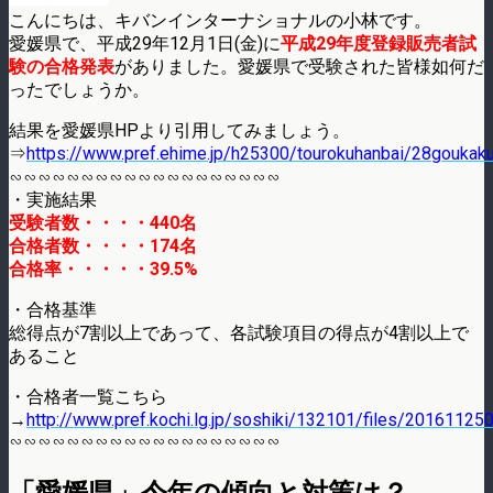
こんにちは、キバンインターナショナルの小林です。
愛媛県で、平成29年12月1日(金)に
平成29年度登録販売者試
験の合格発表
がありました。愛媛県で受験された皆様如何だ
ったでしょうか。
結果を愛媛県HPより引用してみましょう。
⇒
https://www.pref.ehime.jp/h25300/tourokuhanbai/28goukak
∽∽∽∽∽∽∽∽∽∽∽∽∽∽∽∽∽∽∽
・実施結果
受験者数・・・・440名
合格者数・・・・174名
合格率・・・・・39.5%
・合格基準
総得点が7割以上であって、各試験項目の得点が4割以上で
あること
・合格者一覧こちら
→
http://www.pref.kochi.lg.jp/soshiki/132101/files/201611
∽∽∽∽∽∽∽∽∽∽∽∽∽∽∽∽∽∽∽
「愛媛県」今年の傾向と対策は？