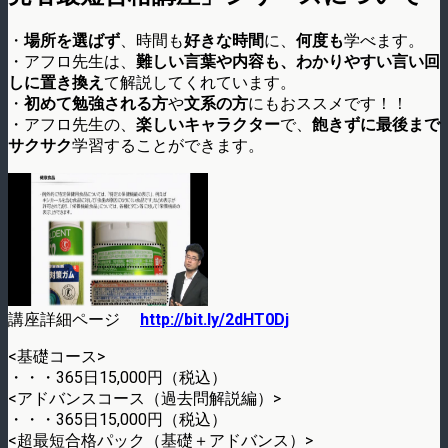
・
場所を選ばず
、時間も
好きな時間
に、
何度も
学べます。
・アフロ先生は、
難しい言葉や内容も、わかりやすい言い回
しに置き換え
て解説してくれています。
・
初めて勉強される方
や
文系の方
にもおススメです！！
・アフロ先生の、
楽しいキャラクター
で、
飽きずに最後まで
サクサク
学習することができます。
講座詳細ページ
http://bit.ly/2dHT0Dj
<基礎コース>
・・・365日15,000円（税込）
<アドバンスコース（過去問解説編）>
・・・365日15,000円（税込）
<超最短合格パック（基礎＋アドバンス）>