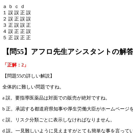
ａ ｂ ｃ ｄ
１ 誤 誤 正 誤
２ 誤 正 誤 誤
３ 正 誤 誤 正
４ 誤 正 正 誤
５ 正 誤 正 正
【問55】アフロ先生アシスタントの解
「正解：2」
【問題55の詳しい解説】
全体的に難しい問題ですね。
a 誤。要指導医薬品は対面での販売が絶対ですね。
b 正。承認する都道府県知事や厚生労働大臣がホームページ
c 誤。リスク分類ごとに表示しなければなりません。
d 誤。一見難しいように見えますがとても簡単な事を言っ