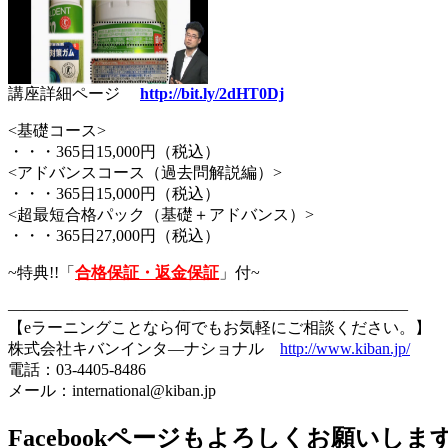
講座詳細ページ
http://bit.ly/2dHT0Dj
<基礎コース>
・・・365日15,000円（税込）
<アドバンスコース（過去問解説編）>
・・・365日15,000円（税込）
<超最短合格パック（基礎＋アドバンス）>
・・・365日27,000円（税込）
~特典!!「
合格保証・返金保証
」付~
—————————————————————————
【eラーニングことなら何でもお気軽にご相談ください。】
株式会社キバンインタ―ナショナル
http://www.kiban.jp/
電話：03-4405-8486
メール：international@kiban.jp
Facebookページもよろしくお願いしま