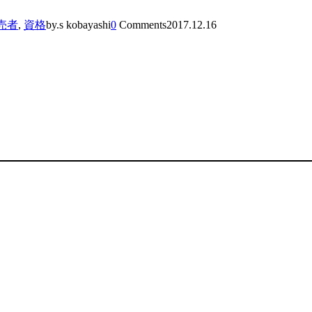
売者
,
資格
by.s kobayashi
0
Comments
2017.12.16