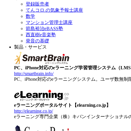
登録販売者
てんコロ.の気象予報士講座
数学
マンション管理士講座
箭島裕治eBASS塾
西直樹e音楽塾
発音の基礎
製品・サービス
PC、iPhone対応のeラーニング学習管理システム（LMS）【
http://smartbrain.info/
PC、iPhone対応のeラーニングシステム。ユーザ数無
eラーニングポータルサイト【elearning.co.jp】
http://elearning.co.jp/
eラーニング専門企業（株）キバンインターナショナル