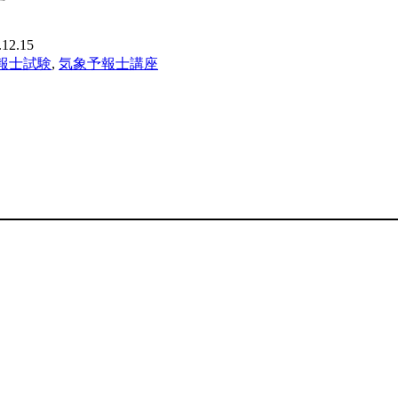
す
.12.15
報士試験
,
気象予報士講座