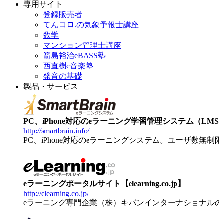
専用サイト
登録販売者
てんコロ.の気象予報士講座
数学
マンション管理士講座
箭島裕治eBASS塾
西直樹e音楽塾
発音の基礎
製品・サービス
PC、iPhone対応のeラーニング学習管理システム（LMS）【
http://smartbrain.info/
PC、iPhone対応のeラーニングシステム。ユーザ数無
eラーニングポータルサイト【elearning.co.jp】
http://elearning.co.jp/
eラーニング専門企業（株）キバンインターナショナル