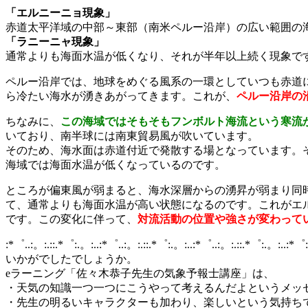
「エルニーニョ現象」
赤道太平洋域の中部～東部（南米ペルー沿岸）の広い範囲の
「ラニーニャ現象」
通常よりも海面水温が低くなり、それが半年以上続く現象で
ペルー沿岸では、地球をめぐる風系の一環としていつも赤道
ら冷たい海水が湧きあがってきます。これが、
ペルー沿岸の
ちなみに、
この海域ではそもそもフンボルト海流という寒流
いており、南半球には南東貿易風が吹いています。
そのため、海水面は赤道付近で発散する場となっています。
海域では海面水温が低くなっているのです。
ところが偏東風が弱まると、海水深層からの湧昇が弱まり同
て、通常よりも海面水温が高い状態になるのです。これがエ
です。この変化に伴って、
対流活動の位置や強さが変わって
:*゜..:。:.::.*゜:.。:..:*゜..:。:.::.*゜:.。:..:*゜..:。:.::.*゜:.。:..:*゜
いかがでしたでしょうか。
eラーニング「佐々木恭子先生の気象予報士講座」は、
・天気の知識一つ一つにこうやって考えるんだよというメッ
・先生の明るいキャラクターも加わり、楽しいという気持ち