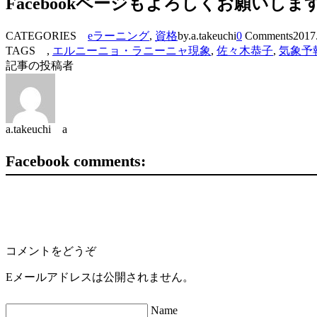
Facebookページもよろしくお願いしま
CATEGORIES
eラーニング
,
資格
by.a.takeuchi
0
Comments
2017
TAGS ,
エルニーニョ・ラニーニャ現象
,
佐々木恭子
,
気象予
記事の投稿者
a.takeuchi a
Facebook comments:
コメントをどうぞ
Eメールアドレスは公開されません。
Name