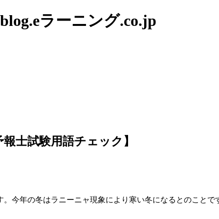
g.eラーニング.co.jp
予報士試験用語チェック】
す。今年の冬はラニーニャ現象により寒い冬になるとのことです