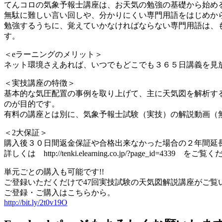
てんコロの気象予報士講座は、お天気の勉強の基礎から始め
無駄に難しい言い回しや、分かりにくい専門用語をはじめか
勉強するうちに、覚えていかなければならない専門用語は、
す。
＜eラーニングのメリット＞
ネット環境さえあれば、いつでもどこでも３６５日講義を見
＜実技講座の特徴＞
基本的な気圧配置の事例を取り上げて、主に天気図を解析す
のが目的です。
有料の講座とは別に、気象予報士試験（実技）の解説動画（
＜2大保証＞
購入後３０日間返金保証や合格出来なかった場合の２年間延
詳しくは http://tenki.elearning.co.jp/?page_id=4339 をご
単元ごとの購入も可能です!!
ご登録いただくだけで47回実技試験の天気図解説講座がご覧
ご登録・ご購入はこちらから。
http://bit.ly/2t0v19O