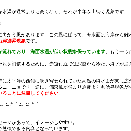
海水温が通常よりも高くなり、それが半年以上続く現象です。
す。
に向かう風があります。この風に従って、海水面は海岸から離
沿岸湧昇現象
です。
が流れており、海面水温が低い状態を保っています
。もう一つ
それを補償するために、赤道付近では深層から冷たい海水が湧
時に太平洋の西側に吹き寄せられていた高温の海水面が東に広
ルニーニョです。逆に、偏東風が強まり通常よりも湧昇現象が
いることに注目してください。
:.。:..:*゜..:。:.::.*゜
セージがあって、イメージしやすい。
で勉強できる内容となっています。