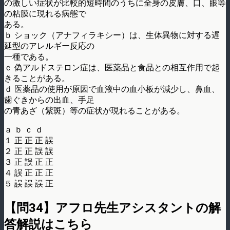
の激しい症状が比較的短時間のうちに全身の皮膚、口、眼等
の粘膜に現れる病態で
ある。
ｂ ショック（アナフィラキシー）は、生体異物に対する遅
延型のアレルギー反応の
一種である。
ｃ 偽アルドステロン症は、医薬品と食品との相互作用で起
きることがある。
ｄ 医薬品の使用が原因で血液中の血小板が減少し、鼻血、
歯ぐきからの出血、手足
の青あざ（紫斑）等の症状が現れることがある。
ａ ｂ ｃ ｄ
１ 正 正 正 誤
２ 正 正 誤 誤
３ 正 誤 正 正
４ 誤 正 正 正
５ 誤 誤 誤 正
【問34】アフロ先生アシスタントの解
答解説はこちら