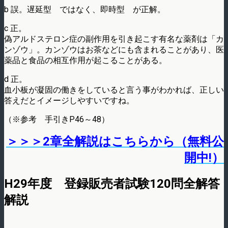
b 誤。遅延型 ではなく、即時型 が正解。
c 正。
偽アルドステロン症の副作用を引き起こす有名な薬剤は「カ
ンゾウ」。カンゾウはお茶などにも含まれることがあり、医
薬品と食品の相互作用が起こることがある。
d 正。
血小板が凝固の働きをしていると言う事がわかれば、正しい
答えだとイメージしやすいですね。
（※参考 手引きP46～48）
＞＞＞2章全解説はこちらから（無料公
開中!）
H29年度 登録販売者試験120問全解答
解説