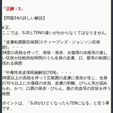
「正解：3」
【問題34の詳しい解説】
a 正。
ここでは、SJSとTENの違いがわからなくてはなりません。
『皮膚粘膜眼症候群(スティーブンズ・ジョンソン症候
群)』・・・
38度の高熱を伴って、発疹・発赤、火傷用の水疱等の激し
い症状が比較的短時間のうち全身の皮膚、口、眼等の粘膜に
現れる病態
『中毒性表皮壊死融解症(TEN)』・・・
38度以上の高熱を伴って広範囲の皮膚に発赤が生じ、全身
の10％以上に火傷様の水泡、皮膚の剥離、びらん等が認め
られ、かつ、口唇の発赤・びらん、眼の充血等の症状を伴う
病態
ポイントは、「SJSがひどくなったらTENになる」と言う事
です。