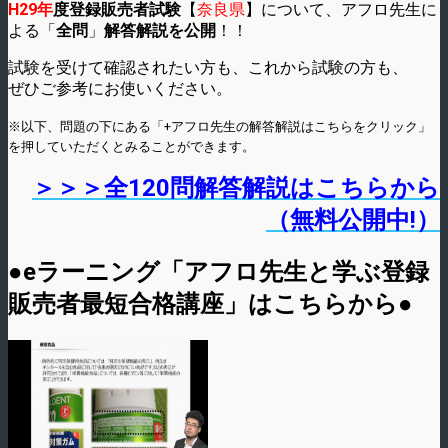
H29年
度登録販売者試験
【
奈良県
】について、アフロ先生に
よる「
全問
」
解答解説を公開
！！
試験を受けて確認されたい方も、これから試験の方も、
ぜひご参考にお使いください。
※以下、問題の下にある「+アフロ先生の解答解説はこちらをクリック」
を押していただくとみることができます。
＞＞＞全120問解答解説はこちらから
（無料公開中!）
●eラーニング「アフロ先生と学ぶ登録
販売者最短合格講座」はこちらから●