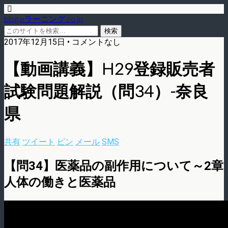
blog.eラーニング.co.jp
2017年12月15日 • コメントなし
【動画講義】H29登録販売者
試験問題解説（問34）-奈良
県
共有
ツイート
ピン
メール
SMS
【問34】医薬品の副作用について～2章
人体の働きと医薬品