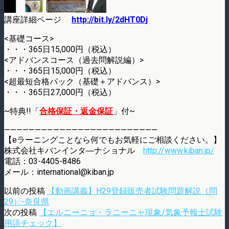
講座詳細ページ
http://bit.ly/2dHT0Dj
<基礎コース>
・・・365日15,000円（税込）
<アドバンスコース（過去問解説編）>
・・・365日15,000円（税込）
<超最短合格パック（基礎＋アドバンス）>
・・・365日27,000円（税込）
~特典!!「
合格保証・返金保証
」付~
—————————————————————————
【eラーニングことなら何でもお気軽にご相談ください。】
株式会社キバンインタ―ナショナル
http://www.kiban.jp/
電話：03-4405-8486
メール：international@kiban.jp
以前の投稿
【動画講義】H29登録販売者試験問題解説（問
29）-奈良県
次の投稿
【エルニーニョ・ラニーニャ現象/気象予報士試験
用語チェック】