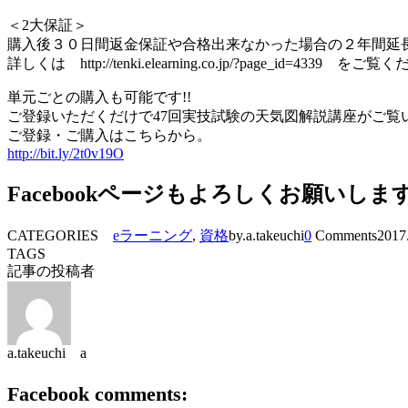
＜2大保証＞
購入後３０日間返金保証や合格出来なかった場合の２年間延
詳しくは http://tenki.elearning.co.jp/?page_id=4339 をご
単元ごとの購入も可能です!!
ご登録いただくだけで47回実技試験の天気図解説講座がご覧
ご登録・ご購入はこちらから。
http://bit.ly/2t0v19O
Facebookページもよろしくお願いしま
CATEGORIES
eラーニング
,
資格
by.a.takeuchi
0
Comments
2017
TAGS
記事の投稿者
a.takeuchi a
Facebook comments: