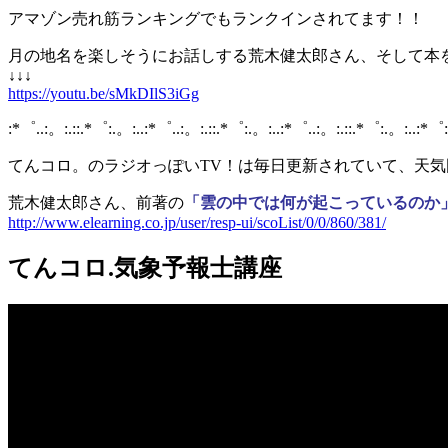
アマゾン売れ筋ランキングでもランクインされてます！！
月の地名を楽しそうにお話しする荒木健太郎さん、そして本を
↓↓↓
https://youtu.be/sMkDIlS3iGg
:*゜..:。:.::.*゜:.。:..:*゜..:。:.::.*゜:.。:..:*゜..:。:.::.*゜:.。:..:*゜
てんコロ。のラジオっぽいTV！は毎日更新されていて、天
荒木健太郎さん、前著の
「雲の中では何が起こっているのか
http://www.elearning.co.jp/user/resp-ui/scoList/0/0/860/381/
てんコロ.気象予報士講座