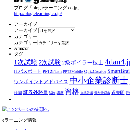
ブログ「blog.eラーニング.co.jp」
http://blog.elearning.co.jp/
アーカイブ
アーカイブ
カテゴリー
カテゴリー
Amazon
タグ
4dan4.j
1次試験
2次試験
2級ボイラー技士
SmartBra
ITパスポート
PPT2Flash
QuizCreator
PPT2Mobile
中小企業診断士
ワンポイントアドバイス
資格
証券外務員
過去問
秋期
講座
試験
資格取得
運行管理者
野
eラーニング情報