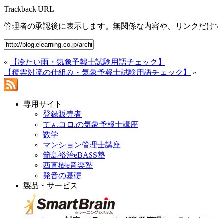
Trackback URL
管理者の承認後に表示します。無関係な内容や、リンクだけ
«
【冷たい雨・気象予報士試験用語チェック】
【積雲対流の仕組み・気象予報士試験用語チェック】
»
専用サイト
登録販売者
てんコロ.の気象予報士講座
数学
マンション管理士講座
箭島裕治eBASS塾
西直樹e音楽塾
発音の基礎
製品・サービス