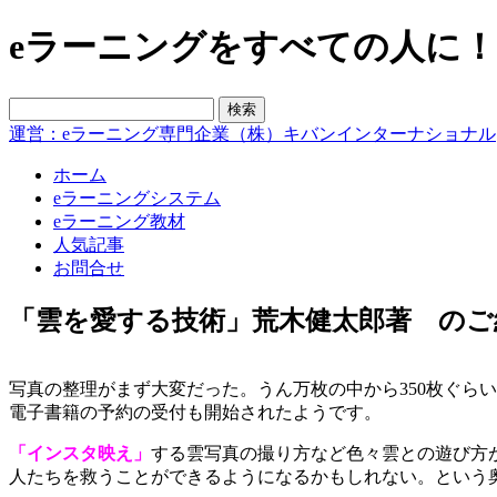
eラーニングをすべての人に！blo
運営：eラーニング専門企業（株）キバンインターナショナル
ホーム
eラーニングシステム
eラーニング教材
人気記事
お問合せ
「雲を愛する技術」荒木健太郎著 のご
写真の整理がまず大変だった。うん万枚の中から350枚ぐら
電子書籍の予約の受付も開始されたようです。
「インスタ映え」
する雲写真の撮り方など色々雲との遊び方
人たちを救うことができるようになるかもしれない。という