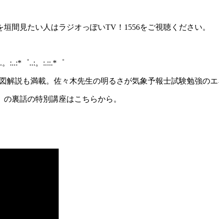
垣間見たい人はラジオっぽいTV！1556をご視聴ください。
:.。:..:*゜..:。:.::.*゜
気図解説も満載。佐々木先生の明るさが気象予報士試験勉強のエ
」
の裏話の特別講座はこちらから。