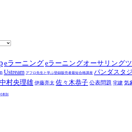
p
eラーニング
eラーニングオーサリング
Ustream
パンダスタ
in
アフロ先生と学ぶ登録販売者最短合格講座
中村央理雄
佐々木恭子
公表問題
伊藤亮太
気
宅建
村孝則