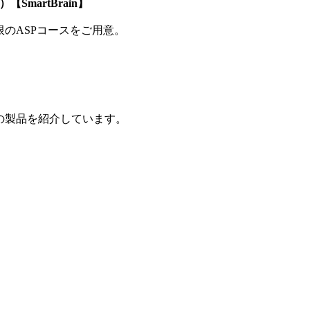
SmartBrain】
制限のASPコースをご用意。
の製品を紹介しています。