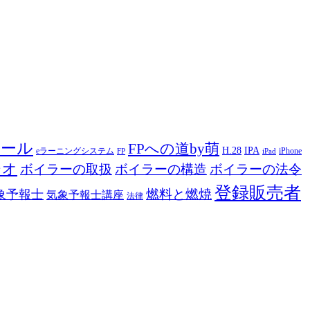
ツール
FPへの道by萌
H.28
IPA
eラーニングシステム
iPhone
FP
iPad
ジオ
ボイラーの取扱
ボイラーの構造
ボイラーの法令
登録販売者
燃料と燃焼
象予報士
気象予報士講座
法律