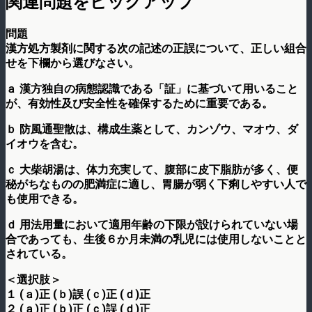
関連問題をピックアップ
問題
漢方処方製剤に関する次の記述の正誤について、正しい組合
せを下欄から選びなさい。
ａ 漢方独自の病態認識である「証」に基づいて用いること
が、有効性及び安全性を確保するために重要である。
ｂ 防風通聖散は、構成生薬として、カンゾウ、マオウ、ダ
イオウを含む。
ｃ 大柴胡湯は、体力充実して、腹部に皮下脂肪が多く、便
秘がちなものの肥満症に適し、胃腸が弱く下痢しやすい人で
も使用できる。
ｄ 用法用量において適用年齢の下限が設けられていない場
合であっても、生後６か月未満の乳児には使用しないことと
されている。
＜選択肢＞
１ (ａ)正 (ｂ)誤 (ｃ)正 (ｄ)正
２ (ａ)正 (ｂ)正 (ｃ)誤 (ｄ)正