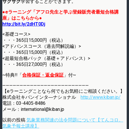
サクサク
学習することができます。
●eラーニング「アフロ先生と学ぶ登録販売者最短合格講
座」はこちらから●
http://bit.ly/2dHT0Dj
<基礎コース>
・・・365日15,000円（税込）
<アドバンスコース（過去問解説編）>
・・・365日15,000円（税込）
<超最短合格パック（基礎＋アドバンス）>
・・・365日27,000円（税込）
~特典!!「
合格保証・返金保証
」付~
—————————————————————————
【eラーニングことなら何でもお気軽にご相談ください。】
株式会社キバンインタ―ナショナル
http://www.kiban.jp/
電話：03-4405-8486
メール：international@kiban.jp
以前の投稿
気象業務関連の法令問題について【てんコロ。
気象予報士講座】