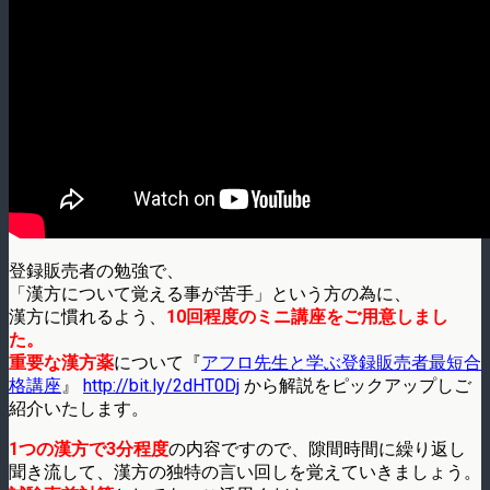
登録販売者の勉強で、
「漢方について覚える事が苦手」という方の為に、
漢方に慣れるよう、
10回程度のミニ講座をご用意しまし
た。
重要な漢方薬
について『
アフロ先生と学ぶ登録販売者最短合
格講座
』
http://bit.ly/2dHT0Dj
から解説をピックアップしご
紹介いたします。
1つの漢方で3分程度
の内容ですので、隙間時間に繰り返し
聞き流して、漢方の独特の言い回しを覚えていきましょう。