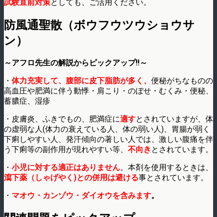
試験直前対策
としても、ご活用ください。
防風通聖散（ボウフウツウショウサ
ン）
～アフロ先生の解説からピックアップ!!～
・
体力充実して、腹部に皮下脂肪が多く、
便秘がちなものの
高血圧や肥満に伴う動悸・肩こり・のぼせ・むくみ・便秘、
蓄膿症、湿疹
・皮膚炎、ふきでもの、肥満症に
適す
とされていますが、体
の虚弱な人(体力の衰えている人、体の弱い人)、胃腸が弱く
下痢しやすい人、発汗傾向の著しい人では、激しい腹痛を伴
う下痢等の副作用が現れやすい等、
不向き
とされています。
・
小児に対する適正はありません
。本剤を使用するときは、
瀉下薬（しゃげやく)との併用は避ける
事とされています。
・
マオウ・カンゾウ・ダイオウを含みます
。