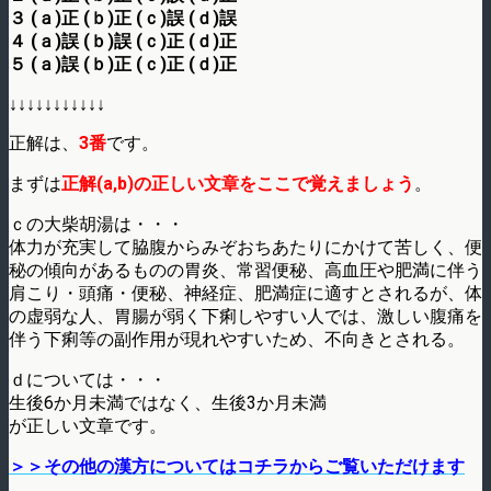
３ (ａ)正 (ｂ)正 (ｃ)誤 (ｄ)誤
４ (ａ)誤 (ｂ)誤 (ｃ)正 (ｄ)正
５ (ａ)誤 (ｂ)正 (ｃ)正 (ｄ)正
↓↓↓↓↓↓↓↓↓↓↓
正解は、
3番
です。
まずは
正解(a,b)の正しい文章をここで覚えましょう
。
ｃの大柴胡湯は・・・
体力が充実して脇腹からみぞおちあたりにかけて苦しく、便
秘の傾向があるものの胃炎、常習便秘、高血圧や肥満に伴う
肩こり・頭痛・便秘、神経症、肥満症に適すとされるが、体
の虚弱な人、胃腸が弱く下痢しやすい人では、激しい腹痛を
伴う下痢等の副作用が現れやすいため、不向きとされる。
ｄについては・・・
生後6か月未満ではなく、生後3か月未満
が正しい文章です。
＞＞その他の漢方についてはコチラからご覧いただけます