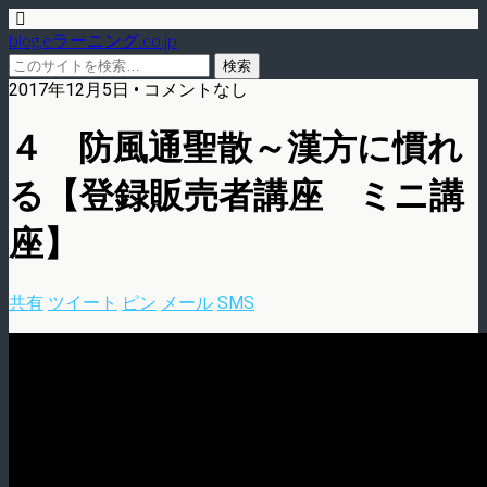
blog.eラーニング.co.jp
2017年12月5日 • コメントなし
４ 防風通聖散～漢方に慣れ
る【登録販売者講座 ミニ講
座】
共有
ツイート
ピン
メール
SMS