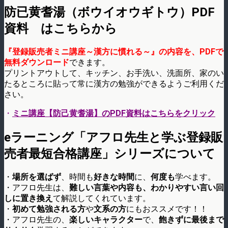
防已黄耆湯（ボウイオウギトウ）PDF
資料 はこちらから
『登録販売者ミニ講座～漢方に慣れる～』の内容を、PDFで
無料ダウンロード
できます。
プリントアウトして、キッチン、お手洗い、洗面所、家のい
たるところに貼って常に漢方の勉強ができるようご利用くだ
さい。
・
ミニ講座【防己黄耆湯】のPDF資料はこちらをクリック
eラーニング「アフロ先生と学ぶ登録販
売者最短合格講座」シリーズについて
・
場所を選ばず
、時間も
好きな時間
に、
何度も
学べます。
・アフロ先生は、
難しい言葉や内容も、わかりやすい言い回
しに置き換え
て解説してくれています。
・
初めて勉強される方
や
文系の方
にもおススメです！！
・アフロ先生の、
楽しいキャラクター
で、
飽きずに最後まで