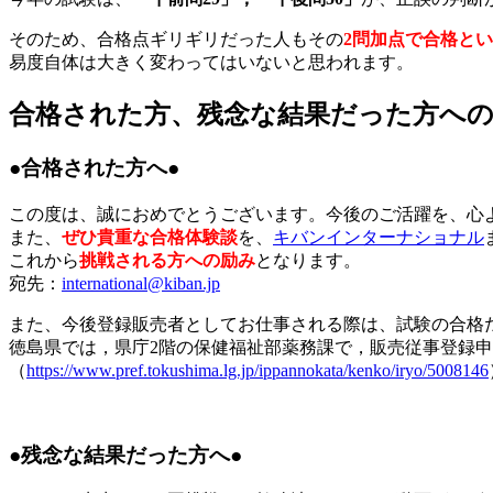
そのため、合格点ギリギリだった人もその
2問加点で合格と
易度自体は大きく変わってはいないと思われます。
合格された方、残念な結果だった方へ
●合格された方へ●
この度は、誠におめでとうございます。今後のご活躍を、心
また、
ぜひ貴重な合格体験談
を、
キバンインターナショナル
これから
挑戦される方への励み
となります。
宛先：
international@kiban.jp
また、今後登録販売者としてお仕事される際は、試験の合格
徳島県では，県庁2階の保健福祉部薬務課で，販売従事登録申
（
https://www.pref.tokushima.lg.jp/ippannokata/kenko/iryo/5008146
●残念な結果だった方へ●