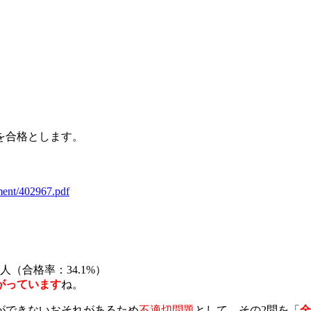
を合格とします。
hment/402967.pdf
人（合格率：34.1%）
がっています
ね。
ができないおそれがあるため
不適切問題
として、その2問を「
全