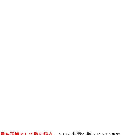
員を正解として取り扱う
」という措置が取られています。