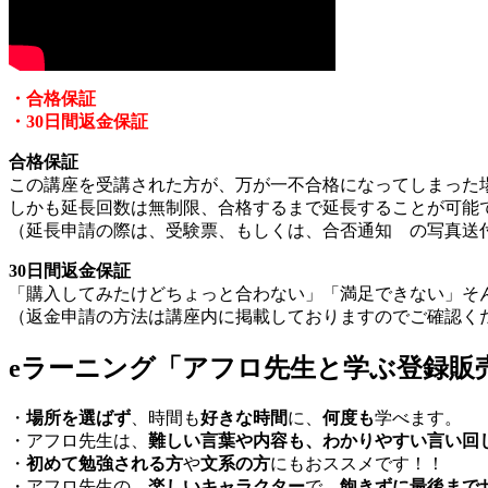
・合格保証
・30日間返金保証
合格保証
この講座を受講された方が、万が一不合格になってしまった
しかも延長回数は無制限、合格するまで延長することが可能
（延長申請の際は、受験票、もしくは、合否通知 の写真送
30日間返金保証
「購入してみたけどちょっと合わない」「満足できない」そん
（返金申請の方法は講座内に掲載しておりますのでご確認く
eラーニング「アフロ先生と学ぶ登録販
・
場所を選ばず
、時間も
好きな時間
に、
何度も
学べます。
・アフロ先生は、
難しい言葉や内容も、わかりやすい言い回
・
初めて勉強される方
や
文系の方
にもおススメです！！
・アフロ先生の、
楽しいキャラクター
で、
飽きずに最後まで