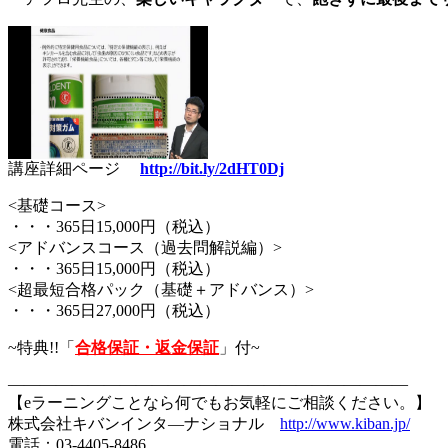
講座詳細ページ
http://bit.ly/2dHT0Dj
<基礎コース>
・・・365日15,000円（税込）
<アドバンスコース（過去問解説編）>
・・・365日15,000円（税込）
<超最短合格パック（基礎＋アドバンス）>
・・・365日27,000円（税込）
~特典!!「
合格保証・返金保証
」付~
—————————————————————————
【eラーニングことなら何でもお気軽にご相談ください。】
株式会社キバンインタ―ナショナル
http://www.kiban.jp/
電話：03-4405-8486