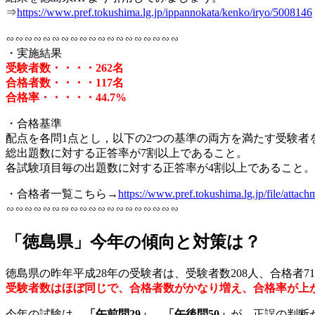
⇒
https://www.pref.tokushima.lg.jp/ippannokata/kenko/iryo/5008146
∽∽∽∽∽∽∽∽∽∽∽∽∽∽∽∽∽∽∽
・実施結果
受験者数・・・・262名
合格者数・・・・117名
合格率・・・・・44.7%
・合格基準
配点を各問1点とし，以下の2つの基準の両方を満たす受験者
総出題数に対する正答率が7割以上であること。
各試験項目毎の出題数に対する正答率が4割以上であること。
・合格者一覧こちら→
https://www.pref.tokushima.lg.jp/file/attac
∽∽∽∽∽∽∽∽∽∽∽∽∽∽∽∽∽∽∽
「徳島県」今年の傾向と対策は？
徳島県の昨年平成28年の受験者は、受験者数208人、合格者71
受験者数はほぼ同じで、合格者数がかなり増え、合格率が上
今年の試験は、
「午前問29」，「午後問50」
が、正誤の判断