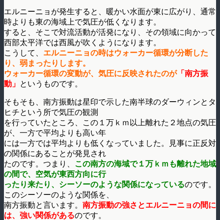
エルニーニョが発生すると、暖かい水面が東に広がり、通常
時よりも東の海域上で気圧が低くなります。
すると、そこで対流活動が活発になり、その領域に向かって
西部太平洋では西風が吹くようになります。
こうして、
エルニーニョの時はウォーカー循環が分断した
り、弱まったりします。
ウォーカー循環の変動が、気圧に反映されたのが
「南方振
動」
というものです。
そもそも、南方振動は星印で示した南半球のダーウィンとタ
ヒチという所で気圧の観測
を行っていたところ、この１万ｋｍ以上離れた２地点の気圧
が、一方で平均よりも高い年
には一方では平均よりも低くなっていました。見事に正反対
の関係にあることが発見され
たのです。つまり、
この南方の海域で１万ｋｍも離れた地域
の間で、空気が東西方向に行
ったり来たり、シーソーのような関係になっている
のです。
このシーソーのような関係を、
南方振動と言います。
南方振動の強さとエルニーニョの間に
は、強い関係がある
のです。