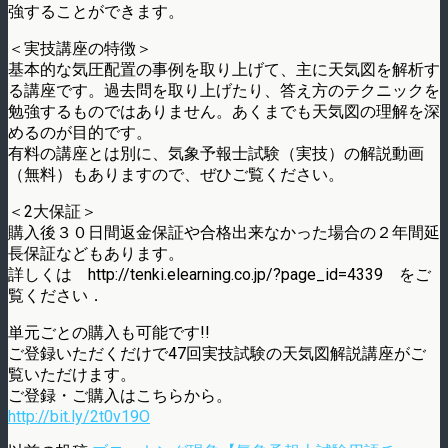
強することができます。
＜実技講座の特徴＞
基本的な気圧配置の事例を取り上げて、主に天気図を解析す
る講座です。過去問を取り上げたり、答え方のテクニックを
勉強するものではありません。あくまでも天気図の理解を深
めるのが目的です。
有料の講座とは別に、気象予報士試験（実技）の解説動画
（無料）もありますので、ぜひご覧ください。
＜2大保証＞
購入後３０日間返金保証や合格出来なかった場合の２年間延
長保証などもあります。
詳しくは http://tenki.elearning.co.jp/?page_id=4339 をご
覧ください．
単元ごとの購入も可能です!!
ご登録いただくだけで47回実技試験の天気図解説講座がご
覧いただけます。
ご登録・ご購入はこちらから。
http://bit.ly/2t0v19O