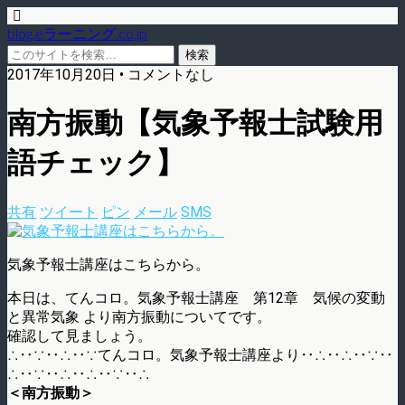
blog.eラーニング.co.jp
2017年10月20日 • コメントなし
南方振動【気象予報士試験用
語チェック】
共有
ツイート
ピン
メール
SMS
気象予報士講座はこちらから。
本日は、てんコロ。気象予報士講座 第12章 気候の変動
と異常気象 より南方振動についてです。
確認して見ましょう。
∴‥∵‥∴‥∵てんコロ。気象予報士講座より‥∴‥∴‥∵‥
∴‥∵‥∴‥∴‥∵‥∴
＜南方振動＞