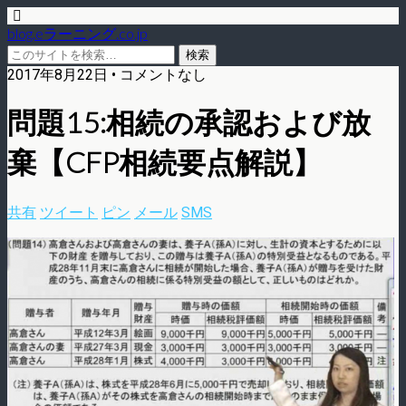
blog.eラーニング.co.jp
2017年8月22日 • コメントなし
問題15:相続の承認および放
棄【CFP相続要点解説】
共有
ツイート
ピン
メール
SMS