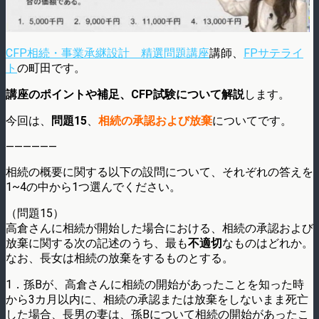
CFP相続・事業承継設計 精選問題講座
講師、
FPサテライ
ト
の町田です。
講座のポイントや補足、CFP試験について解説
します。
今回は、
問題15
、
相続の承認および放棄
についてです。
——————
相続の概要に関する以下の設問について、それぞれの答えを
1~4の中から1つ選んでください。
（問題15）
高倉さんに相続が開始した場合における、相続の承認および
放棄に関する次の記述のうち、最も
不適切
なものはどれか。
なお、長女は相続の放棄をするものとする。
1．孫Bが、高倉さんに相続の開始があったことを知った時
から3カ月以内に、相続の承認または放棄をしないまま死亡
した場合、長男の妻は、孫Bについて相続の開始があったこ