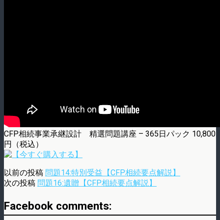
CFP相続事業承継設計 精選問題講座 – 365日パック 10,800
円（税込）
以前の投稿
問題14:特別受益【CFP相続要点解説】
次の投稿
問題16:遺贈【CFP相続要点解説】
Facebook comments: