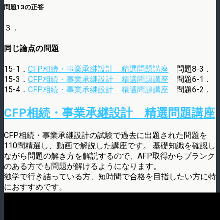
問題13の正答
３．
同じ論点の問題
15-1．
CFP相続・事業承継設計 精選問題講座
問題8-3．
15-3．
CFP相続・事業承継設計 精選問題講座
問題6-1．
15-4．
CFP相続・事業承継設計 精選問題講座
問題6-2．
CFP相続・事業承継設計 精選問題講座
CFP相続・事業承継設計の試験で過去に出題された問題を
110問精選し、動画で解説した講座です。 基礎知識を確認し
ながら問題の解き方を解説するので、AFP取得からブランク
のある方でも問題が解けるようになります。
独学で行き詰っている方、短時間で合格を目指したい方に特
におすすめです。