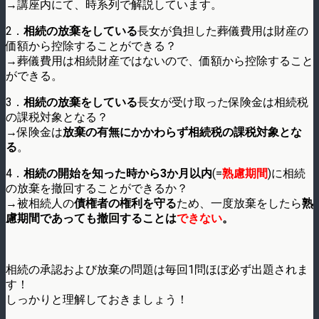
→講座内にて、時系列で解説しています。
2．
相続の放棄をしている
長女が負担した葬儀費用は財産の
価額から控除することができる？
→葬儀費用は相続財産ではないので、価額から控除すること
ができる。
3．
相続の放棄をしている
長女が受け取った保険金は相続税
の課税対象となる？
→保険金は
放棄の有無にかかわらず相続税の課税対象とな
る
。
4．
相続の開始を知った時から3か月以内
(=
熟慮期間
)に相続
の放棄を撤回することができるか？
→被相続人の
債権者の権利を守る
ため、一度放棄をしたら
熟
慮期間であっても撤回することは
できない
。
相続の承認および放棄の問題は毎回1問ほぼ必ず出題されま
す！
しっかりと理解しておきましょう！