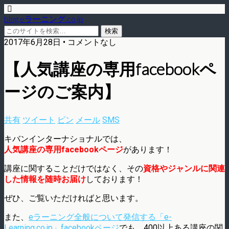
blog.eラーニング.co.jp
2017年6月28日 • コメントなし
【人気講座の専用facebookペ
ージのご案内】
共有
ツイート
ピン
メール
SMS
キバンインターナショナルでは、
人気講座の専用facebookページ
があります！
講座に関することだけではなく、その
資格やジャンルに関連
した情報を随時お届け
しております！
ぜひ、ご覧いただければと思います。
また、
eラーニング全般について発信する
「
e-
Learning.co.jp
」
facebookページ
でも、400以上ある講座の関