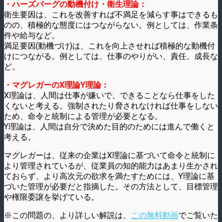
・ハーズバーグの動機付け・衛生理論：
衛生要因は、これを改善すれば不満足を減らす事はできるも
のの、積極的な態度にはつながらない。例としては、作業条
件や給与など。
満足要因(動機づけ)は、これを向上させれば積極的な動機付
けにつながる。例としては、仕事のやりがい、責任、成長な
ど。
・マグレガーのX理論Y理論：
X理論は、人間は仕事が嫌いで、できることなら仕事をした
くないと考える。強制されたり脅されなければ仕事をしない
ため、命令と統制による管理が必要となる。
Y理論は、人間は自分で決めた目的のためには進んで働くと
考える。
マグレガーは、従来の企業はX理論に基づいて命令と統制に
より管理されているが、従業員の知的能力はあまり生かされ
ておらず、より高次元の欲求を満たすためには、Y理論に基
づいた管理が必要だと指摘した。その方法として、目標管理
や権限委譲を挙げている。
※この問題の、より詳しい解説は、
この無料動画
でご覧いた