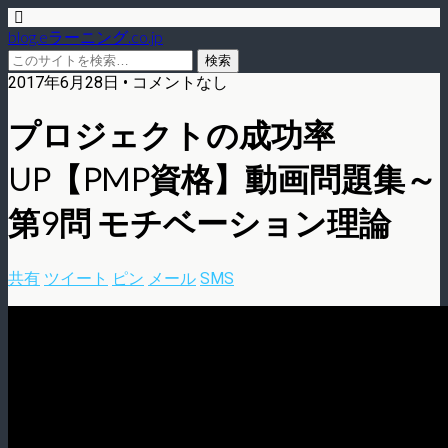
blog.eラーニング.co.jp
2017年6月28日 • コメントなし
プロジェクトの成功率
UP【PMP資格】動画問題集～
第9問 モチベーション理論
共有
ツイート
ピン
メール
SMS