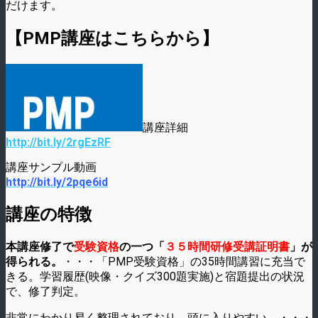
だけます。
【PMP講座はこちらから】
講座詳細
http://bit.ly/2rgEzRF
講座サンプル動画
http://bit.ly/2pqe6id
講座の特徴
本講座修了で
受験資格
の一つ「
３５時間研修受講証明書
」が
得られる。
・・・「PMP受験資格」の35時間講習に充当で
きる。学習履歴(映像・クイズ300題実施)と宿題提出の状況
で、修了判定。
非常にわかり易く整理されており、頭に入りやすい。・・・