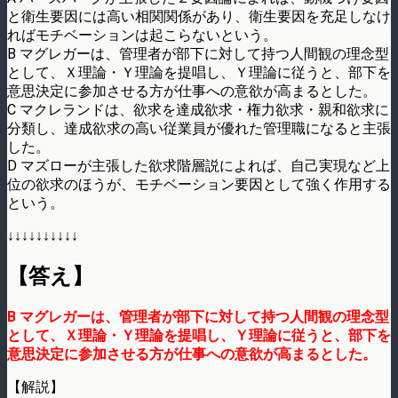
と衛生要因には高い相関関係が­あり、衛生要因を充足しなけ
ればモチベーションは起こらないという。
B マグレガーは、管理者が部下に対して持つ人間観の理念型
として、Ｘ理論・Ｙ理論を提唱­し、Ｙ理論に従うと、部下を
意思決定に参加させる方が仕事への意欲が高まるとした。
C マクレランドは、欲求を達成欲求・権力欲求・親和欲求に
分類し、達成欲求の高い従業員­が優れた管理職になると主張
した。
D マズローが主張した欲求階層説によれば、自己実現など上
位の欲求のほうが、モチベーシ­ョン要因として強く作用する
という。
↓↓↓↓↓↓↓↓↓↓
【答え】
B マグレガーは、管理者が部下に対して持つ人間観の理念型
として、Ｘ理論・Ｙ理論を提唱­し、Ｙ理論に従うと、部下を
意思決定に参加させる方が仕事への意欲が高まるとした。
【解説】