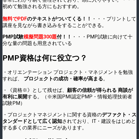
初めて勉強される方にもおすすめ。
無料でPDF
のテキストがついてくる！！
・・・プリントして
講座を見ながら書き込みをすることができる。
PMP試験
模擬問題300題
付！！
・・・PMP試験に向けて十
分な量の問題も用意されている
PMP資格は何に役立つ？
・オリエンテーション プロジェクト・マネジメントを勉強
すれば、
プロジェクトの成功・確率が高まる
。
・《資格※》として残せば、
顧客の信頼が得られる 商談が
有利に展開
する。（※米国PMI認定PMP・情報処理技術者
試験PM）
・プロジェクトマネジメントに関する資格の
デファクト・ス
タンダードとして広く認知
されており、IT・建設をはじめと
する多くの業界にニーズがあります。