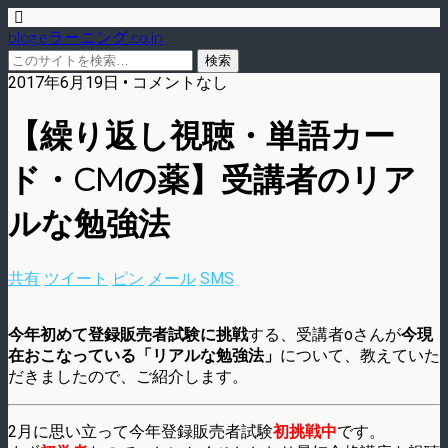
blog.eラーニング.co.jp
2017年6月19日 • コメントなし
【繰り返し視聴・単語カー
ド・CMの薬】受講者のリア
ルな勉強法
共有
ツイート
ピン
メール
SMS
今年初めて登録販売者試験に挑戦
する、受講者oさんが
今現
在おこなっている「リアルな勉強法」
について、教えていた
だきましたので、ご紹介します。
2月に思い立って今年登録販売者試験
初挑戦中
です。