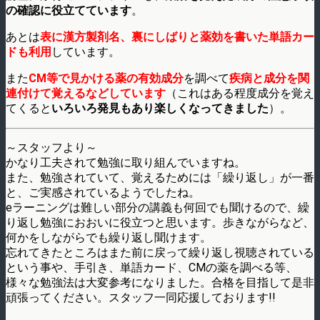
の確認に役立てています
。
あとは
表に漢方製剤名、裏にしばりと薬効を書いた単語カー
ドも利用
しています。
また
CM等で見かける薬の有効成分
を調べて
疾病と成分を関
連付けて覚えるなどしています
（これはある程度成分を覚え
てくると
いろいろ発見もあり楽しくなってきました
）。
～スタッフより～
かなり工夫されて勉強に取り組んでいますね。
また、勉強されていて、覚えるためには「繰り返し」が一番
と、ご実感されているようでしたね。
eラーニングは難しい部分の講義も何回でも聞けるので、繰
り返し勉強におおいに役立つと思います。歩きながらなど、
何かをしながらでも繰り返し聞けます。
忘れてきたところはまた前に戻って繰り返し視聴されている
という事や、手引き、単語カード、CMの薬を調べる等、
様々な勉強法は大変参考になりました。合格を目指して是非
頑張ってください。スタッフ一同応援しております!!