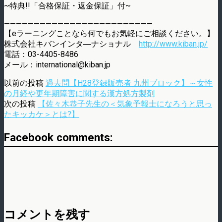
~特典!!「合格保証・返金保証」付~
—————————————————————————
【eラーニングことなら何でもお気軽にご相談ください。】
株式会社キバンインタ―ナショナル
http://www.kiban.jp/
電話：03-4405-8486
メール：international@kiban.jp
以前の投稿
過去問【H28登録販売者 九州ブロック】～女性
の月経や更年期障害に関する漢方処方製剤
次の投稿
【佐々木恭子先生の＜気象予報士になろうと思っ
たキッカケ＞とは?】
Facebook comments:
コメントを残す