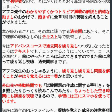
まず
初学者
なので、とにかくひととおり最短合格講座を視聴
しました。
アフロ先生の
わかりやすくかつトリビア満載の解説と的確な
励まし
のおかげで、
飽きず
に全章1回目の視聴を終えること
ができました
。
章が終わるごとに、その章に該当する
過去問
にあたり、そこ
で理解の曖昧なものは
テキスト
等で復習しました。
今は
アドバンスコースで過去問を繰り返し
つつ気になったと
ころは
テキスト
でもチェックするようにしています。コース
が進むと、
前にやったところは忘れてきますのでまた前に戻
って繰り返し視聴
、
過去問
解きです。
アフロ先生のおっしゃるように、
繰り返し繰り返し問題を解
くこと
が
やはり覚えるには一番
かと思います。
外出先や移動時間でも
「試験問題の作成に関する手引き」を
参照したりじっくり読みこんでみたり、
ちょっとした空き時
間にも講座を視聴
できるので、
学習には主にスマホを使って
います。
講座に添付のPDFファイルも、
薬効を覚えた成分の注意事項