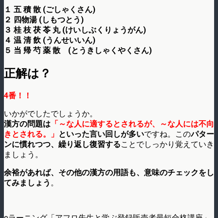
１ 五 積 散 (ごしゃくさん)
２ 四物湯 (しもつとう)
３ 桂 枝 茯 苓 丸 (けいしぶくりょうがん)
４ 温 清 飲 (うんせいいん)
５ 当 帰 芍 薬 散 (とうきしゃくやくさん)
正解は？
4番！！
いかがでしたでしょうか。
漢方の問題は
「～な人に適するとされるが、～な人には不向
きとされる。」
といった言い回しが多い
ですね。この
パター
ンに慣れつつ、繰り返し復習する
ことでしっかり覚えていき
ましょう。
余裕があれば、その他の漢方の用語も、意味のチェックをし
てみましょう
。
eラーニング「アフロ先生と学ぶ登録販売者最短合格講座」