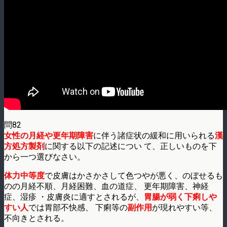
問82
女性の月経や更年期障害
に伴う諸症状の緩和に用いられる
漢
方処方製剤
に関する以下の記述につい て、正しいものを下
から一つ選びなさい。
体力中等度
で皮膚はかさかさして色つやが悪く、のぼせるも
のの月経不順、月経困難、血の道症、 更年期障害、神経
症、湿疹 ・皮膚炎に適すとされるが、
胃腸が弱く下痢しや
すい人
では胃部不快感、 下痢等の
副作用
が現れやすい等、
不向きとされる。