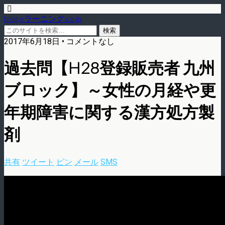
blog.eラーニング.co.jp
2017年6月18日 • コメントなし
過去問【H28登録販売者 九州
ブロック】～女性の月経や更
年期障害に関する漢方処方製
剤
共有
ツイート
ピン
メール
SMS