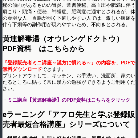
秘の傾向があるものの胃炎、常習便秘、高血圧や肥満に伴う
肩こり・頭痛・便秘、神経症、肥満症に適すとされるが、体
の虚弱な人、胃腸が弱く下痢しやすい人では、激しい腹痛を
伴う下痢等の副作用が現れやすいため、不向きとされる。
黄連解毒湯（オウレンゲドクトウ）
PDF資料 はこちらから
『登録販売者ミニ講座～漢方に慣れる～』の内容を、PDFで
無料ダウンロード
できます。
プリントアウトして、キッチン、お手洗い、洗面所、家のい
たるところに貼って常に漢方の勉強ができるようご利用くだ
さい。
・
ミニ講座【黄連解毒湯】のPDF資料はこちらをクリック
eラーニング「アフロ先生と学ぶ登録販
売者最短合格講座」シリーズについて