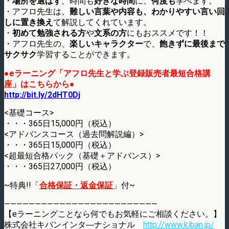
・
場所を選ばず
、時間も
好きな時間
に、
何度も
学べます。
・アフロ先生は、
難しい言葉や内容も、わかりやすい言い回
しに置き換え
て解説してくれています。
・
初めて勉強される方
や
文系の方
にもおススメです！！
・アフロ先生の、
楽しいキャラクター
で、
飽きずに最後まで
サクサク
学習することができます。
●eラーニング「アフロ先生と学ぶ登録販売者最短合格講
座」はこちらから●
http://bit.ly/2dHT0Dj
<基礎コース>
・・・365日15,000円（税込）
<アドバンスコース（過去問解説編）>
・・・365日15,000円（税込）
<超最短合格パック（基礎＋アドバンス）>
・・・365日27,000円（税込）
~特典!!「
合格保証・返金保証
」付~
—————————————————————————
【eラーニングことなら何でもお気軽にご相談ください。】
株式会社キバンインタ―ナショナル
http://www.kiban.jp/