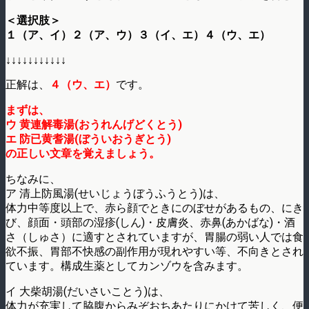
＜選択肢＞
１（ア、イ）２（ア、ウ）３（イ、エ）４（ウ、エ）
↓↓↓↓↓↓↓↓↓↓↓
正解は、
４（ウ、エ）
です。
まずは、
ウ 黄連解毒湯(おうれんげどくとう)
エ 防已黄耆湯(ぼういおうぎとう)
の正しい文章を覚えましょう。
ちなみに、
ア 清上防風湯(せいじょうぼうふうとう)は、
体力中等度以上で、赤ら顔でときにのぼせがあるもの、にき
び、顔面・頭部の湿疹(しん)・皮膚炎、赤鼻(あかばな)・酒
さ（しゅさ）に適すとされていますが、胃腸の弱い人では食
欲不振、胃部不快感の副作用が現れやすい等、不向きとされ
ています。構成生薬としてカンゾウを含みます。
イ 大柴胡湯(だいさいことう)は、
体力が充実して脇腹からみぞおちあたりにかけて苦しく、便