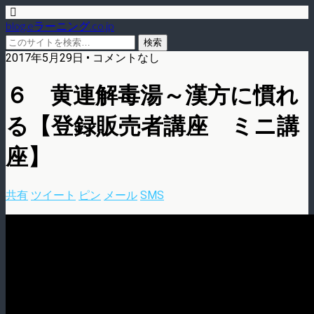
blog.eラーニング.co.jp
2017年5月29日 • コメントなし
６ 黄連解毒湯～漢方に慣れ
る【登録販売者講座 ミニ講
座】
共有
ツイート
ピン
メール
SMS