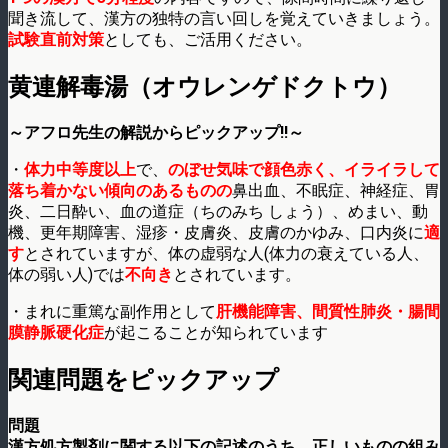
聞き流して、漢方の独特の言い回しを覚えていきましょう。
試験直前対策
としても、ご活用ください。
黄連解毒湯（オウレンゲドクトウ）
～アフロ先生の解説からピックアップ!!～
・
体力中等度以上
で、
のぼせ気味で顔色赤く、イライラして
落ち着かない傾向のあるものの
鼻出血、不眠症、神経症、胃
炎、二日酔い、血の道症（ちのみち しょう）、めまい、動
機、更年期障害、湿疹・皮膚炎、皮膚のかゆみ、口内炎に
適
す
とされていますが、体の虚弱な人(体力の衰えている人、
体の弱い人)では
不向き
とされています。
・まれに重篤な副作用として
肝機能障害、間質性肺炎・腸間
膜静脈硬化症
が起こることが知られています
関連問題をピックアップ
問題
漢方処方製剤に関する以下の記述のうち、正しいものの組み