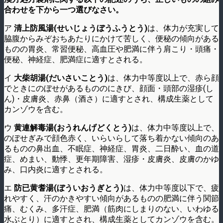
合わせを下から一つ選びなさい。
ア
清上防風湯(せいじょうぼうふうとう)
は、体力が充実して
脇腹からみぞおちあたりにかけて苦しく、便秘の傾向がある
ものの胃炎、常習便秘、高血圧や肥満に伴う肩こり・頭痛・
便秘、神経症、肥満症に適すとされる。
イ
大柴胡湯(だいさいことう)
は、体力中等度以上で、赤ら顔
でときにのぼせがあるもののにきび、顔面・頭部の湿疹(し
ん)・皮膚炎、赤鼻（酒さ）に適すとされ、構成生薬として
カンゾウを含む。
ウ
黄連解毒湯(おうれんげどくとう)
は、体力中等度以上で、
のぼせぎみで顔色赤く、いらいらして落ち着かない傾向のあ
るものの鼻出血、不眠症、神経症、胃炎、二日酔い、血の道
症、めまい、動悸、更年期障害、湿疹・皮膚炎、皮膚のかゆ
み、口内炎に適すとされる。
エ
防已黄耆湯(ぼういおうぎとう)
は、体力中等度以下で、疲
れやすく、汗のかきやすい傾向があるものの肥満に伴う関節
痛、むくみ、多汗症、肥満（筋肉にしまりのない、いわゆる
水ぶとり）に適すとされ、構成生薬としてカンゾウを含む。