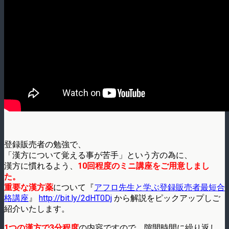
登録販売者の勉強で、
「漢方について覚える事が苦手」という方の為に、
漢方に慣れるよう、
10回程度のミニ講座をご用意しまし
た。
重要な漢方薬
について『
アフロ先生と学ぶ登録販売者最短合
格講座
』
http://bit.ly/2dHT0Dj
から解説をピックアップしご
紹介いたします。
1つの漢方で3分程度
の内容ですので、隙間時間に繰り返し