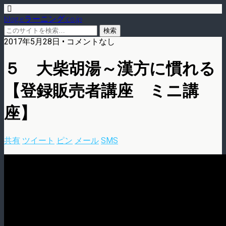
blog.eラーニング.co.jp
2017年5月28日 • コメントなし
５ 大柴胡湯～漢方に慣れる
【登録販売者講座 ミニ講
座】
共有
ツイート
ピン
メール
SMS