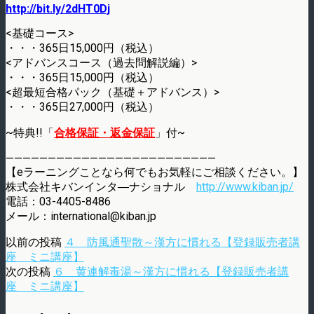
http://bit.ly/2dHT0Dj
<基礎コース>
・・・365日15,000円（税込）
<アドバンスコース（過去問解説編）>
・・・365日15,000円（税込）
<超最短合格パック（基礎＋アドバンス）>
・・・365日27,000円（税込）
~特典!!「
合格保証・返金保証
」付~
—————————————————————————
【eラーニングことなら何でもお気軽にご相談ください。】
株式会社キバンインタ―ナショナル
http://www.kiban.jp/
電話：03-4405-8486
メール：international@kiban.jp
以前の投稿
４ 防風通聖散～漢方に慣れる【登録販売者講
座 ミニ講座】
次の投稿
６ 黄連解毒湯～漢方に慣れる【登録販売者講
座 ミニ講座】