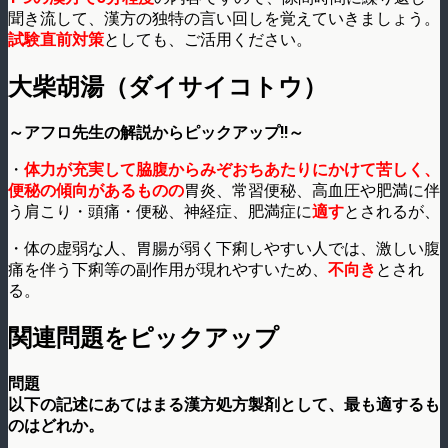
聞き流して、漢方の独特の言い回しを覚えていきましょう。
試験直前対策
としても、ご活用ください。
大柴胡湯（ダイサイコトウ）
～アフロ先生の解説からピックアップ!!～
・
体力が充実して脇腹からみぞおちあたりにかけて苦しく、
便秘の傾向があるものの
胃炎、常習便秘、高血圧や肥満に伴
う肩こり・頭痛・便秘、神経症、肥満症に
適す
とされるが、
・体の虚弱な人、胃腸が弱く下痢しやすい人では、激しい腹
痛を伴う下痢等の副作用が現れやすいため、
不向き
とされ
る。
関連問題をピックアップ
問題
以下の記述にあてはまる漢方処方製剤として、最も適するも
のはどれか。