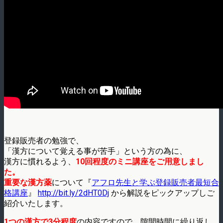
登録販売者の勉強で、
「漢方について覚える事が苦手」という方の為に、
漢方に慣れるよう、
10回程度のミニ講座をご用意しまし
た。
重要な漢方薬
について『
アフロ先生と学ぶ登録販売者最短合
格講座
』
http://bit.ly/2dHT0Dj
から解説をピックアップしご
紹介いたします。
1つの漢方で3分程度
の内容ですので、隙間時間に繰り返し