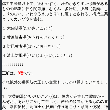
体力中等度以下で、疲れやすく、汗のかきやすい傾向がある
ものの肥満に伴う関節痛、むくみ、多汗症、肥満（筋肉にし
まりのない、いわゆる水ぶとり）に適すとされる。構成生薬
としてカンゾウを含む。
１ 大柴胡湯(だいさいことう)
２ 黄連解毒湯(おうれんげどくとう)
３ 防已黄耆湯(ぼういおうぎとう)
４ 清上防風湯(せいじょうぼうふうとう)
↓↓↓↓↓↓↓↓↓↓↓
正解は、
3番
です。
それ以外の選択肢の正しい文章もしっかり覚えていきましょ
う。
1 大柴胡湯(だいさいことう)は、体力が充実して脇腹から
みぞおちあたりにかけて苦しく、便秘の傾向があるものの胃
炎、常習便秘、高血圧や肥満に伴う肩こり・頭痛・便秘、神