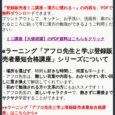
『登録販売者ミニ講座～漢方に慣れる～』の内容を、PDFで
無料ダウンロード
できます。
プリントアウトして、キッチン、お手洗い、洗面所、家のい
たるところに貼って常に漢方の勉強ができるようご利用くだ
さい。
・
ミニ講座【大柴胡湯】のPDF資料はこちらをクリック
eラーニング「アフロ先生と学ぶ登録販
売者最短合格講座」シリーズについて
・
場所を選ばず
、時間も
好きな時間
に、
何度も
学べます。
・アフロ先生は、
難しい言葉や内容も、わかりやすい言い回
しに置き換え
て解説してくれています。
・
初めて勉強される方
や
文系の方
にもおススメです！！
・アフロ先生の、
楽しいキャラクター
で、
飽きずに最後まで
サクサク
学習することができます。
●eラーニング「アフロ先生と学ぶ登録販売者最短合格講
座」はこちらから●