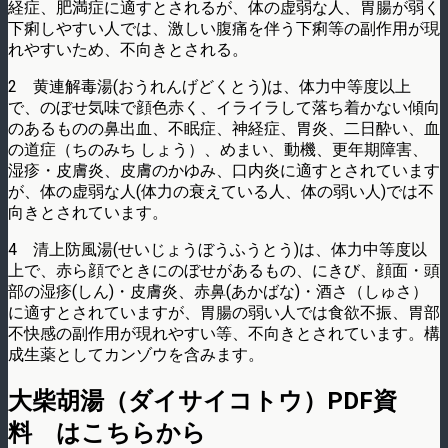
経症、肥満症に適すとされるが、体の虚弱な人、胃腸が弱く
下痢しやすい人では、激しい腹痛を伴う下痢等の副作用が現
れやすいため、不向きとされる。
2 黄連解毒湯(おうれんげどくとう)は、体力中等度以上
で、のぼせ気味で顔色赤く、イライラして落ち着かない傾向
のあるものの鼻出血、不眠症、神経症、胃炎、二日酔い、血
の道症（ちのみち しょう）、めまい、動機、更年期障害、
湿疹・皮膚炎、皮膚のかゆみ、口内炎に適すとされています
が、体の虚弱な人(体力の衰えている人、体の弱い人)では不
向きとされています。
4 清上防風湯(せいじょうぼうふうとう)は、体力中等度以
上で、赤ら顔でときにのぼせがあるもの、にきび、顔面・頭
部の湿疹(しん)・皮膚炎、赤鼻(あかばな)・酒さ（しゅさ）
に適すとされていますが、胃腸の弱い人では食欲不振、胃部
不快感の副作用が現れやすい等、不向きとされています。構
成生薬としてカンゾウを含みます。
大柴胡湯（ダイサイコトウ）PDF資
料 はこちらから