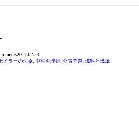
す
mments
2017.02.23
ボイラーの法令
,
中村央理雄
,
公表問題
,
燃料と燃焼