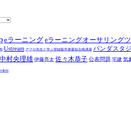
p
eラーニング
eラーニングオーサリング
Ustream
パンダスタ
in
アフロ先生と学ぶ登録販売者最短合格講座
中村央理雄
佐々木恭子
公表問題
伊藤亮太
気
宅建
村孝則