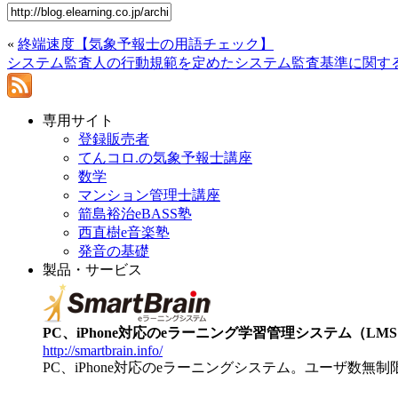
«
終端速度【気象予報士の用語チェック】
システム監査人の行動規範を定めたシステム監査基準に関す
専用サイト
登録販売者
てんコロ.の気象予報士講座
数学
マンション管理士講座
箭島裕治eBASS塾
西直樹e音楽塾
発音の基礎
製品・サービス
PC、iPhone対応のeラーニング学習管理システム（LMS）【
http://smartbrain.info/
PC、iPhone対応のeラーニングシステム。ユーザ数無