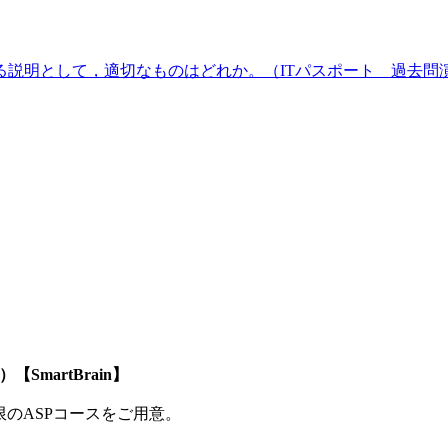
る説明として，適切なものはどれか。（ITパスポート 過去問
SmartBrain】
制限のASPコースをご用意。