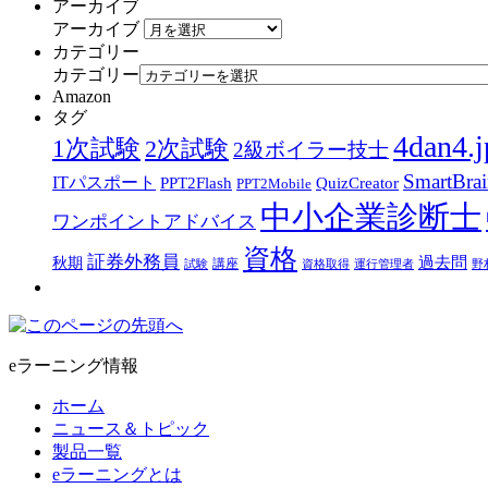
アーカイブ
アーカイブ
カテゴリー
カテゴリー
Amazon
タグ
4dan4.j
1次試験
2次試験
2級ボイラー技士
SmartBra
ITパスポート
PPT2Flash
QuizCreator
PPT2Mobile
中小企業診断士
ワンポイントアドバイス
資格
証券外務員
過去問
秋期
講座
試験
資格取得
運行管理者
野
eラーニング情報
ホーム
ニュース＆トピック
製品一覧
eラーニングとは