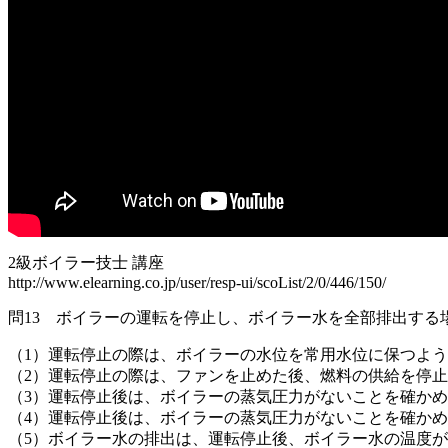
2級ボイラー技士 講座
http://www.elearning.co.jp/user/resp-ui/scoList/2/0/446/150/
問13 ボイラーの運転を停止し、ボイラー水を全部排出する
（1）運転停止の際は、ボイラーの水位を常用水位に保つよ
（2）運転停止の際は、ファンを止めた後、燃料の供給を停
（3）運転停止後は、ボイラーの蒸気圧力がないことを確か
（4）運転停止後は、ボイラーの蒸気圧力がないことを確か
（5）ボイラー水の排出は、運転停止後、ボイラー水の温度が