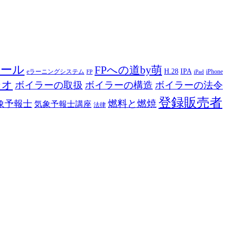
ツール
FPへの道by萌
H.28
IPA
eラーニングシステム
iPhone
FP
iPad
ジオ
ボイラーの取扱
ボイラーの構造
ボイラーの法令
登録販売者
燃料と燃焼
象予報士
気象予報士講座
法律