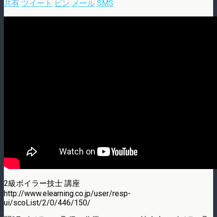
共有
ツイート
ピン
メール
SMS
2級ボイラー技士 講座
http://www.elearning.co.jp/user/resp-
ui/scoList/2/0/446/150/