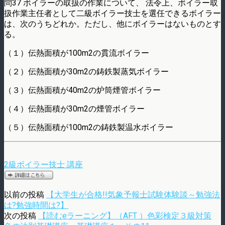
問37 ボイラーの取扱の作業について、 法令上、ボイラー取
扱作業主任者として二級ボイラー技士を選任できるボイラー
は、次のうちどれか。ただし、他にボイラーはないものとす
る。
（１）伝熱面積が100m2の貫流ボイラー
（２）伝熱面積が30m2の鋳鉄製蒸気ボイラー
（３）伝熱面積が40m2の炉筒煙管ボイラー
（４）伝熱面積が30m2の煙管ボイラー
（５）伝熱面積が100m2の鋳鉄製温水ボイラー
2級ボイラー技士 講座
以前の投稿
【大学生が合格!!気象予報士試験体験談～勉強法
は?勉強時間は?】
次の投稿
【読むeラーニング】（AFT ）色彩検定３級対策