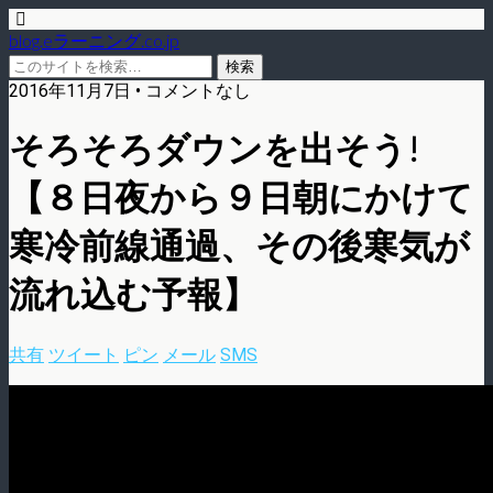
blog.eラーニング.co.jp
2016年11月7日 • コメントなし
そろそろダウンを出そう!
【８日夜から９日朝にかけて
寒冷前線通過、その後寒気が
流れ込む予報】
共有
ツイート
ピン
メール
SMS