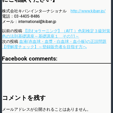
株式会社キバンインタ―ナショナル
http://www.kiban.jp/
電話：03-4405-8486
メール：international@kiban.jp
以前の投稿
【読むeラーニング】（AFT ）色彩検定３級対策
色の法則基礎講座～基礎講座１ その11～
次の投稿
血液(赤血球・血漿・白血球・血小板)の正誤問題
【理解度チェック】～登録販売者を目指す方へ
Facebook comments:
コメントを残す
メールアドレスが公開されることはありません。