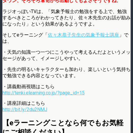
ダウン、そろそろ箪笥から出動してもよさそうですね
。
ラジオっぽいTVは、「気象予報士の勉強をする上で、勉強
するべきところがわかってきたり、佐々木先生のお話が励み
になったり」という効果があるようですよ。
そしてeラーニング「
佐々木恭子先生の気象予報士講座
」で
は、
・天気の知識一つ一つにこうやって考えるんだよというメッ
セージがあって、イメージしやすい。
・先生の明るいキャラクターも加わり、楽しいという気持ち
で勉強できる内容となっています。
・講義動画視聴はこちら
http://tenki.elearning.co.jp/?page_id=15
・講座詳細はこちら
http://bit.ly/2du2NMJ
【eラーニングことなら何でもお気軽
にご相談ください】