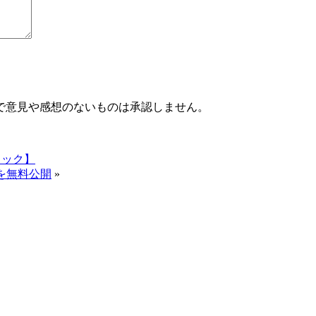
で意見や感想のないものは承認しません。
ェック】
座を無料公開
»