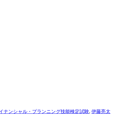
イナンシャル・プランニング技能検定試験
,
伊藤亮太