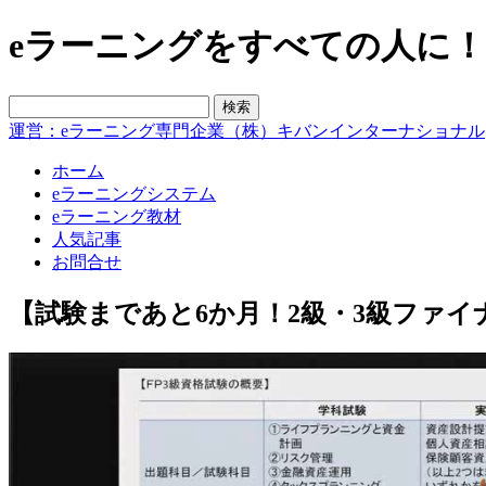
eラーニングをすべての人に！blo
運営：eラーニング専門企業（株）キバンインターナショナル
ホーム
eラーニングシステム
eラーニング教材
人気記事
お問合せ
【試験まであと6か月！2級・3級ファイ