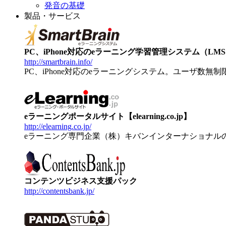
発音の基礎
製品・サービス
PC、iPhone対応のeラーニング学習管理システム（LMS）【
http://smartbrain.info/
PC、iPhone対応のeラーニングシステム。ユーザ数無
eラーニングポータルサイト【elearning.co.jp】
http://elearning.co.jp/
eラーニング専門企業（株）キバンインターナショナル
コンテンツビジネス支援パック
http://contentsbank.jp/