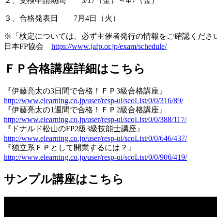
２、受検申請期間 3/17（金）～4/7（金）
３、合格発表日 7月4日（火）
※「検定については、必ず主催者発行の情報をご確認くださ
日本FP協会
https://www.jafp.or.jp/exam/schedule/
ＦＰ合格講座詳細はこちら
『伊藤亮太の3日間で合格！ＦＰ3級合格講座』
http://www.elearning.co.jp/user/resp-ui/scoList/0/0/316/89/
『伊藤亮太の1週間で合格！ＦＰ2級合格講座』
http://www.elearning.co.jp/user/resp-ui/scoList/0/0/388/117/
『ドナルド松山のFP2級3級技能士講座』
http://www.elearning.co.jp/user/resp-ui/scoList/0/0/646/437/
『独立系ＦＰとして開業するには？』
http://www.elearning.co.jp/user/resp-ui/scoList/0/0/906/419/
サンプル講座はこちら