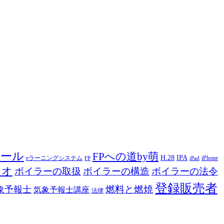
ツール
FPへの道by萌
H.28
IPA
eラーニングシステム
iPhone
FP
iPad
ジオ
ボイラーの取扱
ボイラーの構造
ボイラーの法令
登録販売者
燃料と燃焼
象予報士
気象予報士講座
法律