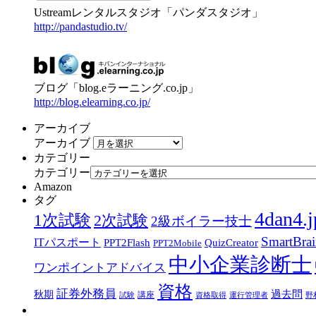
Ustreamレンタルスタジオ「パンダスタジオ」
http://pandastudio.tv/
ブログ「blog.eラーニング.co.jp」
http://blog.elearning.co.jp/
アーカイブ
アーカイブ
カテゴリー
カテゴリー
Amazon
タグ
4dan4.j
1次試験
2次試験
2級ボイラー技士
SmartBra
ITパスポート
PPT2Flash
QuizCreator
PPT2Mobile
中小企業診断士
ワンポイントアドバイス
資格
証券外務員
過去問
秋期
講座
試験
資格取得
運行管理者
野