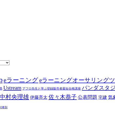
p
eラーニング
eラーニングオーサリング
Ustream
パンダスタ
in
アフロ先生と学ぶ登録販売者最短合格講座
中村央理雄
佐々木恭子
公表問題
伊藤亮太
気
宅建
村孝則