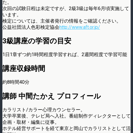
た。
次回の試験日程は未定ですが、2級3級は毎年6月頃実施して
います。
検定については、主催者発行の情報をご確認ください。
公益社団法人色彩検定協会
http://www.aft.or.jp/
3級講座の学習の目安
1日1章ずつ約1時間程度学習すれば、2週間程度で学習可能
講座収録時間
約8時間40分
講師 中間たかえ プロフィール
カラリスト/カラー心理カウンセラー。
大学卒業後、テレビ局へ入社。番組制作ディレクターとして
企画・取材・編集に従事。
ホテル経営サポートを経て東京と岡山でカラリストとして活