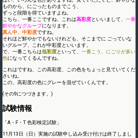
ものから、にごったものまでこう、
ずっと段階を得ていますよね。
こちら、一番ここですね、これは
高彩度
といいまして、
一番
鮮やかなグループ
になります。
真ん中、中彩度
ですね。
それほど鮮やかでもないけれども、そこまでに ごっていな
いグループ、これが中彩度といいます。
で、一番こちらは
低彩度
といって、
一番こう、にごりが多い
色
になってくるんですね。
これはですね、この高彩度、この色をちょっと見ていてくだ
さいね。
この、高彩度の色にグレーを混ぜていくんです。
(その9につづきます。)
試験情報
「A・F・T 色彩検定試験」
11月13日（日）実施の試験申し込み受け付けは終了しまし