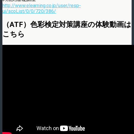
http://www.elearning.co.jp/user/resp-
ui/scoList/0/0/720/386/
（ATF）色彩検定対策講座の体験動画は
こちら