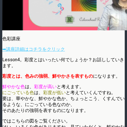
色彩講座
➡講座詳細はコチラをクリック
Lesson4。彩度とはいったい何でしょうか？お話ししていき
ます。
彩度とは、色みの強弱、鮮やかさを表すもの
になります。
鮮やかな色
は、
彩度が高い
と考えます。
にごっている色
は、
彩度が低い
と考えていくんですね。
要は、華やかな、鮮やかな色か、ちょっとこう、くすんでい
るような、にごっている色なのか、
そのあたりの強弱を表すものになります。
ではこちらの図をご覧ください。
はい、いろんな色がありますね。見ていただくと、鮮やかな