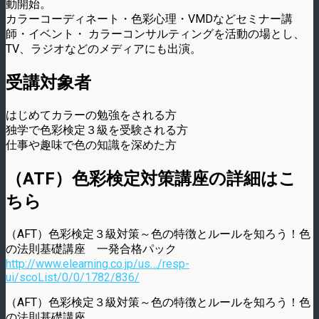
動開始。
カラーコーディネート・色彩心理・VMDなどセミナー講
師・イベント・ カラーコンサルティングを活動の場とし、
TV、ラジオなどのメディアにも出演。
受講対象者
はじめてカラーの勉強をされる方
独学で色彩検定３級を受験される方
仕事や趣味で色の知識を深めた方
（ATF）色彩検定対策講座の詳細はこ
ちら
（AFT）色彩検定３級対策～色の特徴とルールを知ろう！色
の法則基礎講座 一発合格パック
http://www.elearning.co.jp/us…/resp-
ui/scoList/0/0/1782/836/
（AFT）色彩検定３級対策～色の特徴とルールを知ろう！色
の法則基礎講座