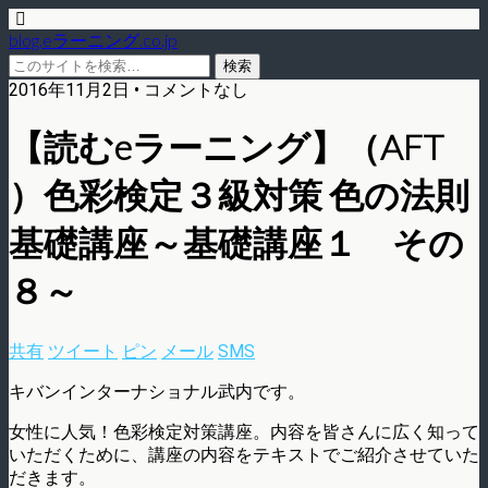
blog.eラーニング.co.jp
2016年11月2日 • コメントなし
【読むeラーニング】（AFT
）色彩検定３級対策 色の法則
基礎講座～基礎講座１ その
８～
共有
ツイート
ピン
メール
SMS
キバンインターナショナル武内です。
女性に人気！色彩検定対策講座。内容を皆さんに広く知って
いただくために、講座の内容をテキストでご紹介させていた
だきます。