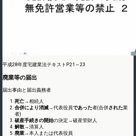
平成28年度宅建業法テキストP21～23
廃業等の届出
届出事由と届出義務者
死亡
→相続人
合併により消滅
→代表役員
であった
者(合併
された
業
者)
破産手続きの開始
の決定→破産管財人
解散
→清算人
廃業
→本人または代表役員