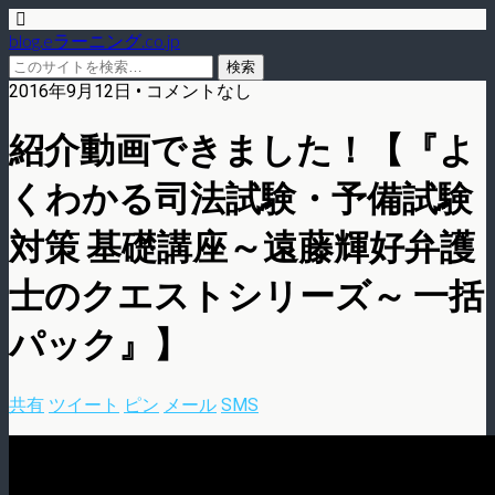
blog.eラーニング.co.jp
2016年9月12日 • コメントなし
紹介動画できました！【『よ
くわかる司法試験・予備試験
対策 基礎講座～遠藤輝好弁護
士のクエストシリーズ～ 一括
パック』】
共有
ツイート
ピン
メール
SMS