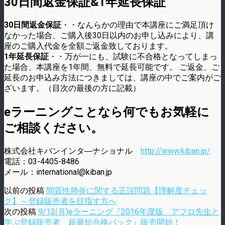
30日間返金保証&1年延長保証
30日間返金保証
・・なんらかの理由で本講座にご満足頂け
なかった場合、ご購入後30日以内のお申し込みにより、講
座のご購入代金を全額ご返金致しております。
1年延長保証
・・万が一にも、試験に不合格となってしまっ
た場合、本講座を1年間、無料で延長可能です。 ご返金、ご
延長のお申込み方法につきましては、講座の中でご案内がご
ざいます。（目次の最後の方に記載）
eラーニングことなら何でもお気軽に
ご相談ください。
株式会社キバンインタ―ナショナル
http://www.kiban.jp/
電話：03-4405-8486
メール：international@kiban.jp
以前の投稿
間質性肺炎に関する正誤問題【理解度チェッ
ク】～登録販売者を目指す方へ
次の投稿
9/12(月)eラーニング『2016年度版 アフロ先生と
学ぶ登録販売者 超最短合格パック』販売開始！