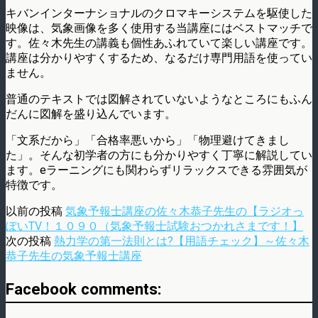
キバンインターナショナルのクロマキーシステムを駆使した
映像は、気象画像を多く使用する当講座にはベストマッチで
す。佐々木先生の講義も個性あふれていて楽しい講座です。
講座は分かりやすくするため、なるだけ専門用語を使ってい
ません。
普通のテキストでは図解されていないようなところにもふん
だんに図解を盛り込んでいます。
「文系だから」「合格率悪いから」「物理避けてきまし
た」。そんな初学者の方にも分かりやすく丁寧に解説してい
ます。eラーニングにも関わらずリラックスできる雰囲気が
特徴です。
以前の投稿
気象予報士講座の佐々木恭子先生の【ラジオっ
ぽいTV！１０９０（気象予報士試験おつかれさまです！】
次の投稿
熱力学の第一法則とは?【用語チェック】～佐々木
恭子先生の気象予報士講座
Facebook comments: