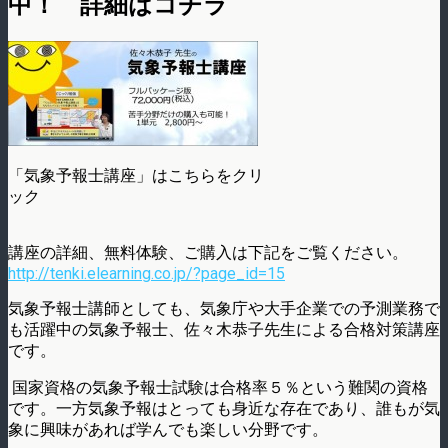
中！ 詳細はコチラ
「気象予報士講座」はこちらをクリ
ック
講座の詳細、無料体験、ご購入は下記をご覧ください。
http://tenki.elearning.co.jp/?page_id=15
気象予報士講師としても、気象庁や大手企業での予測業務で
も活躍中の気象予報士、佐々木恭子先生による合格対策講座
です。
国家資格の気象予報士試験は合格率５％という難関の資格
です。一方気象予報はとっても身近な存在であり、誰もが気
象に興味があれば学んでも楽しい分野です。