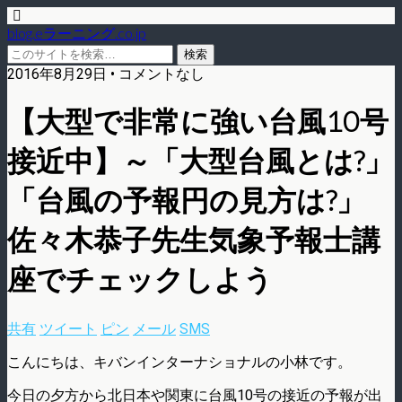
blog.eラーニング.co.jp
2016年8月29日 • コメントなし
【大型で非常に強い台風10号
接近中】～「大型台風とは?」
「台風の予報円の見方は?」
佐々木恭子先生気象予報士講
座でチェックしよう
共有
ツイート
ピン
メール
SMS
こんにちは、キバンインターナショナルの小林です。
今日の夕方から北日本や関東に台風10号の接近の予報が出