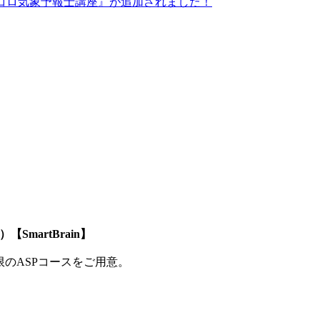
てんコロ気象予報士講座』が追加されました！
SmartBrain】
制限のASPコースをご用意。