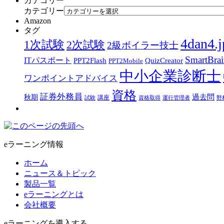
カテゴリー
カテゴリー
Amazon
タグ
4dan4.j
1次試験
2次試験
2級ボイラー技士
SmartBra
ITパスポート
PPT2Flash
QuizCreator
PPT2Mobile
中小企業診断士
ワンポイントアドバイス
資格
証券外務員
過去問
秋期
講座
試験
資格取得
運行管理者
野
eラーニング情報
ホーム
ニュース＆トピック
製品一覧
eラーニングとは
会社概要
eラーニングを導入する