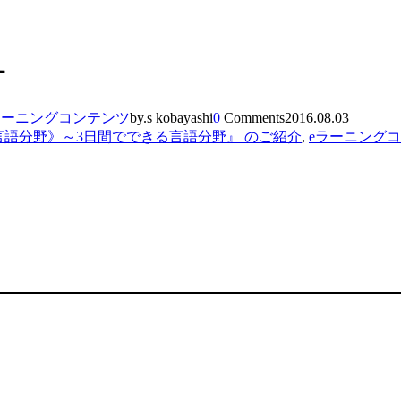
す
ラーニングコンテンツ
by.s kobayashi
0
Comments
2016.08.03
言語分野》～3日間でできる言語分野』 のご紹介
,
eラーニング