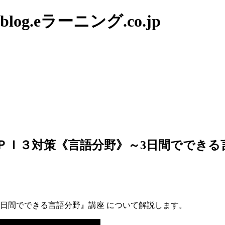
g.eラーニング.co.jp
ＰＩ３対策《言語分野》～3日間でできる
日間でできる言語分野』講座 について解説します。