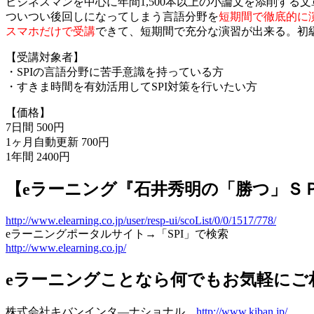
ビジネスマンを中心に年間1,500本以上の小論文を添削する
ついつい後回しになってしまう言語分野を
短期間で徹底的に
スマホだけで受講
できて、短期間で充分な演習が出来る。初級
【受講対象者】
・SPIの言語分野に苦手意識を持っている方
・すきま時間を有効活用してSPI対策を行いたい方
【価格】
7日間 500円
1ヶ月自動更新 700円
1年間 2400円
【eラーニング『石井秀明の「勝つ」Ｓ
http://www.elearning.co.jp/user/resp-ui/scoList/0/0/1517/778/
eラーニングポータルサイト→「SPI」で検索
http://www.elearning.co.jp/
eラーニングことなら何でもお気軽にご
株式会社キバンインタ―ナショナル
http://www.kiban.jp/