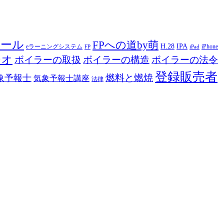
ツール
FPへの道by萌
H.28
IPA
eラーニングシステム
iPhone
FP
iPad
ジオ
ボイラーの取扱
ボイラーの構造
ボイラーの法令
登録販売者
燃料と燃焼
象予報士
気象予報士講座
法律