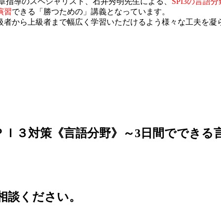
文章指導のスペシャリスト、石井秀明先生による、
SPI3の言語
演習
できる「勝つための」講義となっています。
者から上級者まで幅広く学習いただけるよう様々な工夫を凝ら
ＰＩ３対策《言語分野》～3日間でできる
相談ください。