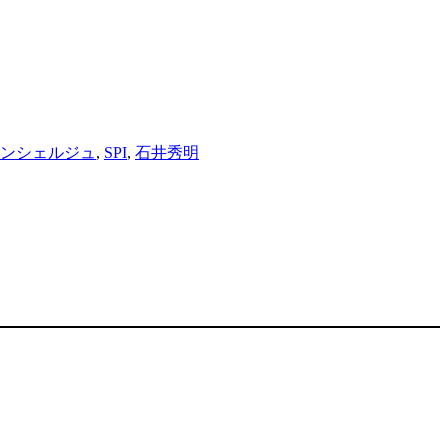
コンシェルジュ
,
SPI
,
石井秀明