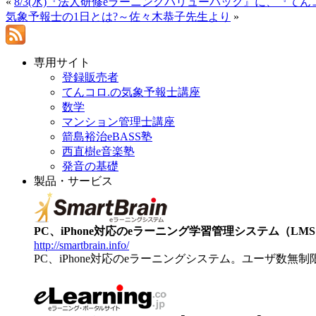
«
8/3(水)『法人研修eラーニングバリューパック』に、『
気象予報士の1日とは?～佐々木恭子先生より
»
専用サイト
登録販売者
てんコロ.の気象予報士講座
数学
マンション管理士講座
箭島裕治eBASS塾
西直樹e音楽塾
発音の基礎
製品・サービス
PC、iPhone対応のeラーニング学習管理システム（LMS）【
http://smartbrain.info/
PC、iPhone対応のeラーニングシステム。ユーザ数無