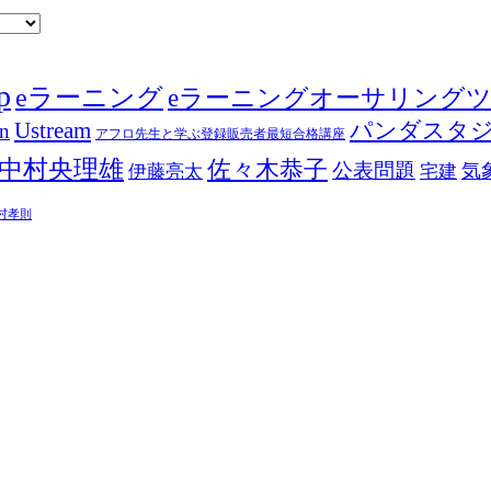
p
eラーニング
eラーニングオーサリング
Ustream
パンダスタ
in
アフロ先生と学ぶ登録販売者最短合格講座
中村央理雄
佐々木恭子
公表問題
伊藤亮太
気
宅建
村孝則