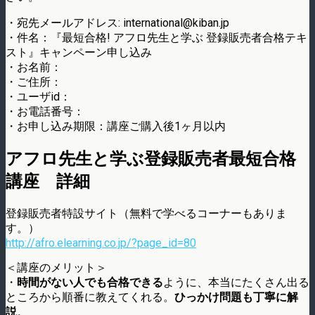
・宛先メールアドレス: international@kiban.jp
・件名：『最短合格! アフロ先生と学ぶ 登録販売者合格テキ
スト』キャンペーン申し込み
・お名前：
・ご住所：
・ユーザid：
・お電話番号：
・お申し込み期限：講座ご購入後1ヶ月以内
アフロ先生と学ぶ登録販売者最短合格
講座 詳細
登録販売者特設サイト（無料で学べるコーナーもありま
す。）
http://afro.elearning.co.jp/?page_id=80
＜講座のメリット＞
・
時間がない人でも合格できる
ように、本当にたくさん出る
ところから順番に教えてくれる。
ひっかけ問題も丁寧に解
説
。