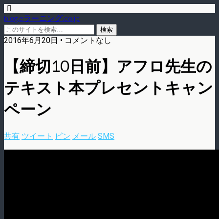
blog.eラーニング.co.jp
2016年6月20日 • コメントなし
【締切10日前】アフロ先生の
テキスト本プレセントキャン
ペーン
共有
ツイート
ピン
メール
SMS