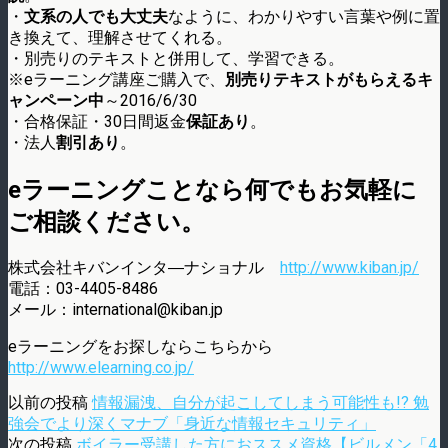
・
文系の人でも大丈夫
なように、わかりやすい言葉や例に置
き換えて、理解させてくれる。
・別売りのテキストと併用して、学習できる。
※eラーニング講座ご購入で、
別売りテキストがもらえるキ
ャンペーン中
～2016/6/30
・合格保証・30日間返金
保証あり
。
・法人
割引あり
。
eラーニングことなら何でもお気軽に
ご相談ください。
株式会社キバンインタ―ナショナル
http://www.kiban.jp/
電話：03-4405-8486
メール：international@kiban.jp
eラーニングをお探しならこちらから
http://www.elearning.co.jp/
以前の投稿
情報漏洩、自分が起こしてしまう可能性も!? 勉
強会でより深くマナブ「身近な情報セキュリティ」
次の投稿
ボイラー受講した方におススメ資格【ビルメン「4