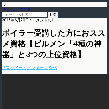
blog.eラーニング.co.jp
2016年6月20日 • コメントなし
ボイラー受講した方におスス
メ資格【ビルメン「4種の神
器」と3つの上位資格】
共有
ツイート
ピン
メール
SMS