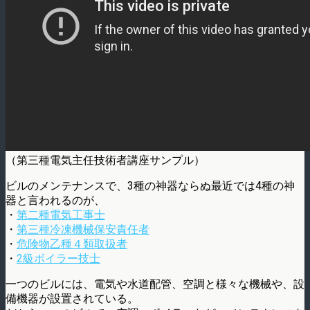
（第三種電気主任技術者講座サンプル）
ビルのメンテナンスで、3種の神器ならぬ最近では4種の神
器と言われるのが、
・
第二種電気工事士
・
第三種冷凍機械保安責任者
・
危険物乙種４類取扱者
・
2級ボイラー技士
一つのビルには、電気や水道配管、空調と様々な機械や、設
備機器が設置されている。