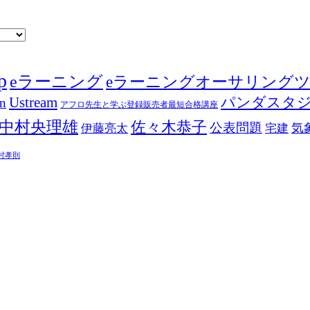
p
eラーニング
eラーニングオーサリング
Ustream
パンダスタ
in
アフロ先生と学ぶ登録販売者最短合格講座
中村央理雄
佐々木恭子
公表問題
伊藤亮太
気
宅建
村孝則