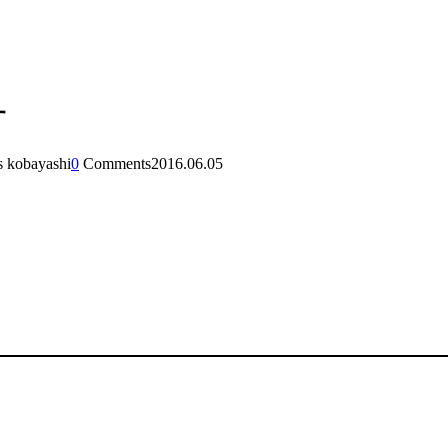
す
s kobayashi
0
Comments
2016.06.05