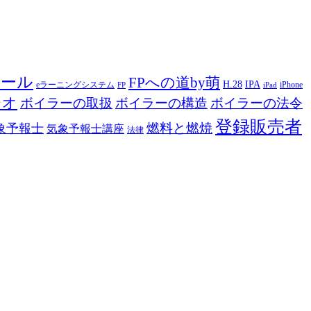
ツール
FPへの道by萌
H.28
IPA
eラーニングシステム
iPhone
FP
iPad
ジオ
ボイラーの取扱
ボイラーの構造
ボイラーの法令
登録販売者
燃料と燃焼
象予報士
気象予報士講座
法律