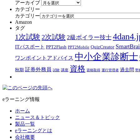
アーカイブ
カテゴリー
カテゴリー
Amazon
タグ
4dan4.j
1次試験
2次試験
2級ボイラー技士
SmartBra
ITパスポート
PPT2Flash
QuizCreator
PPT2Mobile
中小企業診断士
ワンポイントアドバイス
資格
証券外務員
過去問
秋期
講座
試験
資格取得
運行管理者
野
eラーニング情報
ホーム
ニュース＆トピック
製品一覧
eラーニングとは
会社概要