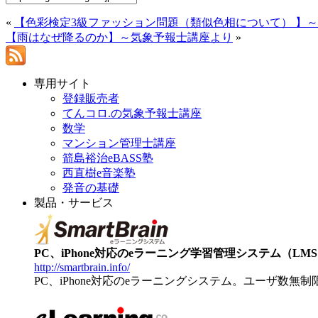
«
【色彩検定3級ファッション問題（類似色相について） 】
【雨はなぜ降るのか】～気象予報士講座より
»
専用サイト
登録販売者
てんコロ.の気象予報士講座
数学
マンション管理士講座
箭島裕治eBASS塾
西直樹e音楽塾
発音の基礎
製品・サービス
PC、iPhone対応のeラーニング学習管理システム（LMS）【
http://smartbrain.info/
PC、iPhone対応のeラーニングシステム。ユーザ数無