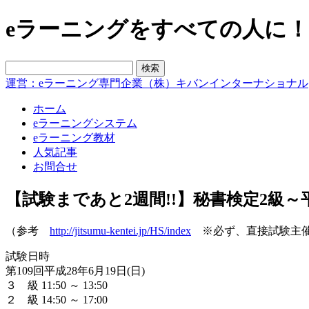
eラーニングをすべての人に！blo
運営：eラーニング専門企業（株）キバンインターナショナル
ホーム
eラーニングシステム
eラーニング教材
人気記事
お問合せ
【試験まであと2週間!!】秘書検定2級～平
（参考
http://jitsumu-kentei.jp/HS/index
※必ず、直接試験主催
試験日時
第109回平成28年6月19日(日)
３ 級 11:50 ～ 13:50
２ 級 14:50 ～ 17:00