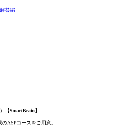
～解答編
SmartBrain】
制限のASPコースをご用意。