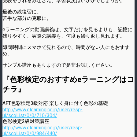
受験をされるみなさん、学習状況はいかがでしょうか。
最後の総復習に。
苦手な部分の克服に。
eラーニングの動画講義は、文字だけを見るよりも、記憶に
残りやすく、実際の講義を、何度も繰り返し見れます。
隙間時間にスマホで見れるので、時間がない人にもおすす
め。
サンプル講座もありますので是非お試しください。
『色彩検定のおすすめeラーニングはコ
チラ』
AFT色彩検定3級対応 楽しく身に付く色彩の基礎
http://www.elearning.co.jp/user/resp-
ui/scoList/0/0/710/304/
色彩検定2級対策講座
http://www.elearning.co.jp/user/resp-
ui/scoList/0/0/984/440/