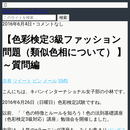
blog.eラーニング.co.jp
2016年6月4日 • コメントなし
【色彩検定3級ファッション
問題（類似色相について） 】
～質問編
共有
ツイート
ピン
メール
SMS
こんにちは、キバンインターナショナル女子部の小林です。
2016年6月26日（日曜日）色彩検定試験ですね。
以前、「「色の特徴とルールを知ろう！色の法則基礎講座
（色彩検定3級対応）講座」勉強会を開催しました。
内容は、人気のeラーニング講座を、みんな集まり
パンダス