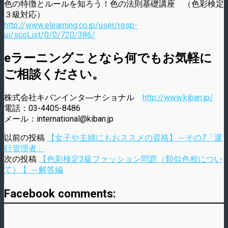
色の特徴とルールを知ろう！色の法則基礎講座 （色彩検定
３級対応）
http://www.elearning.co.jp/user/resp-
ui/scoList/0/0/720/386/
eラーニングことなら何でもお気軽に
ご相談ください。
株式会社キバンインタ―ナショナル
http://www.kiban.jp/
電話：03-4405-8486
メール：international@kiban.jp
以前の投稿
【女子や主婦にもおススメの資格】～その7「運
行管理者」
次の投稿
【色彩検定3級ファッション問題（類似色相につい
て） 】～解答編
Facebook comments: