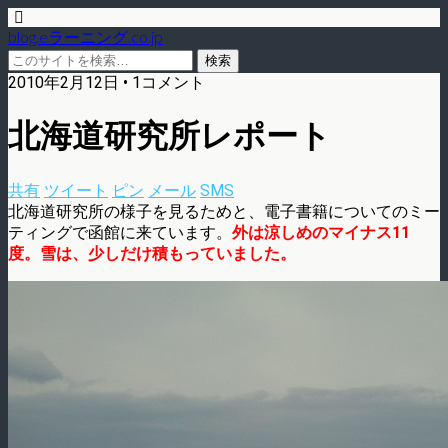
blog.eラーニング.co.jp
2010年2月12日 • 1コメント
北海道研究所レポート
共有
ツイート
ピン
メール
SMS
北海道研究所の様子を見るためと、電子書籍についてのミー
ティングで函館に来ています。
外は涼しめのマイナス11
度。雪は、少しだけ積もっていました。