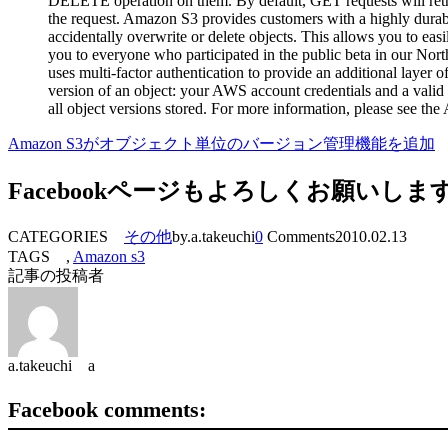
DELETE operation on them. By default, GET requests will retriev
the request. Amazon S3 provides customers with a highly durabl
accidentally overwrite or delete objects. This allows you to eas
you to everyone who participated in the public beta in our Nor
uses multi-factor authentication to provide an additional layer
version of an object: your AWS account credentials and a valid
all object versions stored. For more information, please see 
Amazon S3がオブジェクト単位のバージョン管理機能を追加
Facebookページもよろしくお願いしま
CATEGORIES
その他
by.a.takeuchi
0
Comments
2010.02.13
TAGS ,
Amazon s3
記事の投稿者
a.takeuchi a
Facebook comments: