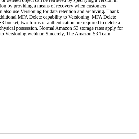
r deleted object can be retrieved by specifying a version in
ection by providing a means of recovery when customers
an also use Versioning for data retention and archiving. Thank
 additional MFA Delete capability to Versioning. MFA Delete
3 bucket, two forms of authentication are required to delete a
r physical possession. Normal Amazon S3 storage rates apply for
on to Versioning webinar. Sincerely, The Amazon S3 Team