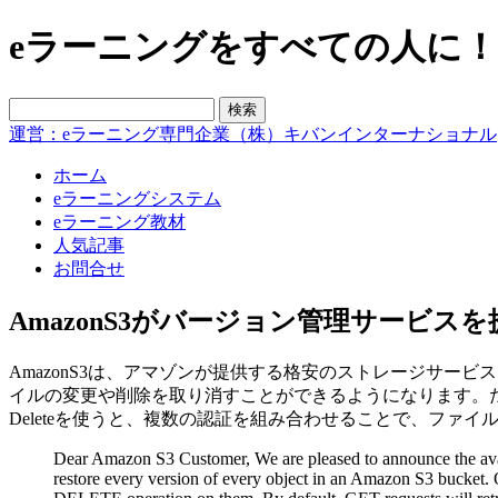
eラーニングをすべての人に！blo
運営：eラーニング専門企業（株）キバンインターナショナル
ホーム
eラーニングシステム
eラーニング教材
人気記事
お問合せ
AmazonS3がバージョン管理サービスを
AmazonS3は、アマゾンが提供する格安のストレージサービス
イルの変更や削除を取り消すことができるようになります。
Deleteを使うと、複数の認証を組み合わせることで、ファ
Dear Amazon S3 Customer, We are pleased to announce the availa
restore every version of every object in an Amazon S3 bucket