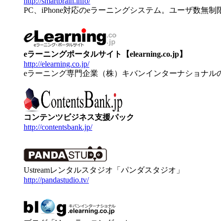
http://smartbrain.info/
PC、iPhone対応のeラーニングシステム。ユーザ数無
eラーニングポータルサイト【elearning.co.jp】
http://elearning.co.jp/
eラーニング専門企業（株）キバンインターナショナル
コンテンツビジネス支援パック
http://contentsbank.jp/
Ustreamレンタルスタジオ「パンダスタジオ」
http://pandastudio.tv/