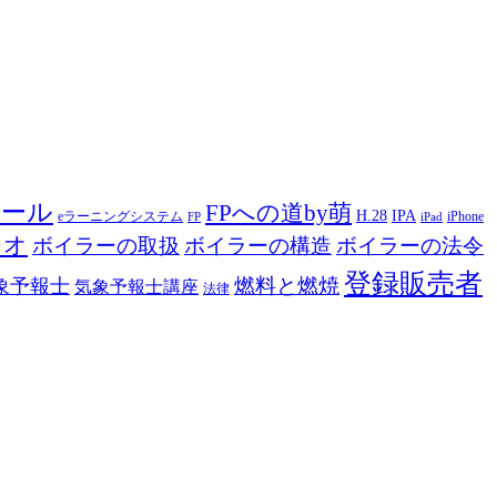
ツール
FPへの道by萌
H.28
IPA
eラーニングシステム
iPhone
FP
iPad
ジオ
ボイラーの取扱
ボイラーの構造
ボイラーの法令
登録販売者
燃料と燃焼
象予報士
気象予報士講座
法律