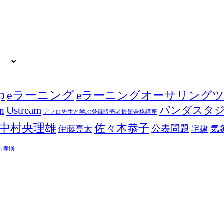
p
eラーニング
eラーニングオーサリング
Ustream
パンダスタ
in
アフロ先生と学ぶ登録販売者最短合格講座
中村央理雄
佐々木恭子
公表問題
伊藤亮太
気
宅建
村孝則