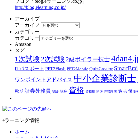
ブログ「blog.eラーニング.co.jp」
http://blog.elearning.co.jp/
アーカイブ
アーカイブ
カテゴリー
カテゴリー
Amazon
タグ
4dan4.j
1次試験
2次試験
2級ボイラー技士
SmartBra
ITパスポート
PPT2Flash
QuizCreator
PPT2Mobile
中小企業診断士
ワンポイントアドバイス
資格
証券外務員
過去問
秋期
講座
試験
資格取得
運行管理者
野
eラーニング情報
ホーム