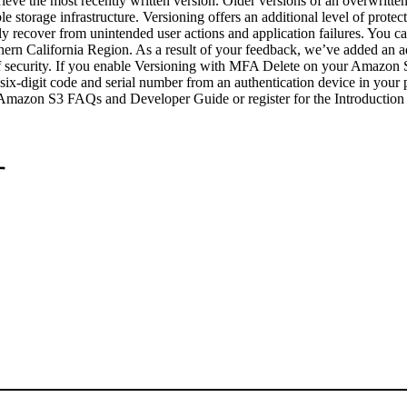
e the most recently written version. Older versions of an overwritten o
e storage infrastructure. Versioning offers an additional level of prot
ily recover from unintended user actions and application failures. You c
thern California Region. As a result of your feedback, we’ve added an
 of security. If you enable Versioning with MFA Delete on your Amazon S
 six-digit code and serial number from an authentication device in you
the Amazon S3 FAQs and Developer Guide or register for the Introducti
す