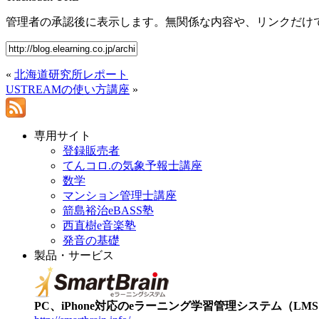
管理者の承認後に表示します。無関係な内容や、リンクだけ
«
北海道研究所レポート
USTREAMの使い方講座
»
専用サイト
登録販売者
てんコロ.の気象予報士講座
数学
マンション管理士講座
箭島裕治eBASS塾
西直樹e音楽塾
発音の基礎
製品・サービス
PC、iPhone対応のeラーニング学習管理システム（LMS）【