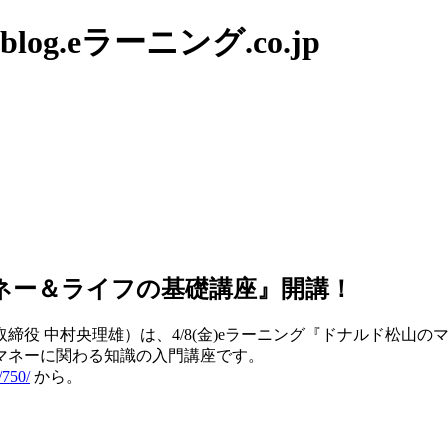
g.eラーニング.co.jp
のマネー＆ライフの基礎講座』開講！
締役 中村央理雄）は、4/8(金)eラーニング『ドナルド松山
マネーに関わる知識の入門講座です。
/750/
から。