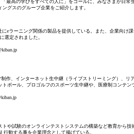
、「最高の学びをすべての人に」をゴールに、みなさまが日常
ィングスのグループ企業をご紹介します。
にeラーニング関係の製品を提供している。また、企業向け課金可能e
00″に選定されました。
kiban.jp
ツ制作、インターネット生中継（ライブストリーミング）、リ
ットボール、プロゴルフのスポーツ生中継や、医療制コンテン
iban.jp
ストや試験のオンラインテストシステムの構築など教育から技
考え行動する事を企業理念として掲げている。