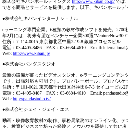
株式会社キバンホールディングス
http://www.kiban.co.jp/
では
できる商品とサービスを提供します。以下、キバンホールデ
●株式会社キバンインターナショナル
eラーニング専門企業。6種類の教材作成ソフトを発売。2700社
年2月には、将来有望なベンチャー企業300選”VentureNow3
住所：〒114-0015 東京都北区中里2-19-8 銀座プロセスビル
電話：03-4405-8486 FAX：03-6684-4610 Email: international@
Web:
http://www.kiban.jp/
●株式会社パンダスタジオ
最新の設備が揃ったビデオスタジオ。e-ラーニングコンテン
です。出張対応も可能です。プロバレーボール、プロバスケ
住所：〒101-0021 東京都千代田区外神田6-7-3 セイコービル2F
電話：03-4405-8487 FAX：03-6684-4610 Email: pandastudio@k
Web:
http://pandastudio.tv/
●株式会社ジェイ・ジェイ・エス
動画・映像教育教材の制作、事務局業務のオンライン化、テ
る。教育ビジネスで培った経験と ノウハウを駆使して共に