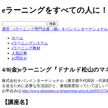
eラーニングをすべての人に！blo
運営：eラーニング専門企業（株）キバンインターナショナル
ホーム
eラーニングシステム
eラーニング教材
人気記事
お問合せ
4/8(金)eラーニング『ドナルド松山
株式会社キバンインターナショナル（東京都千代田区・代表取
を送るために必要な生活設計と、最低限度知っていてほしい
お申込みは
http://www.elearning.co.jp/user/resp-ui/scoList/0/0/1574
【講座名】