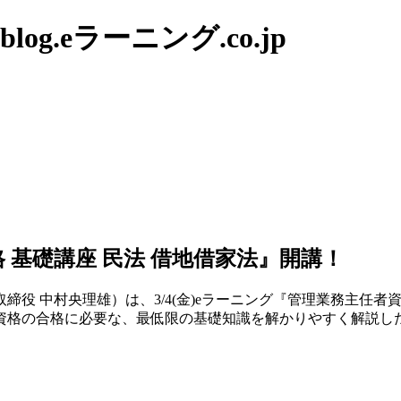
g.eラーニング.co.jp
格 基礎講座 民法 借地借家法』開講！
締役 中村央理雄）は、3/4(金)eラーニング『管理業務主任
資格の合格に必要な、最低限の基礎知識を解かりやすく解説