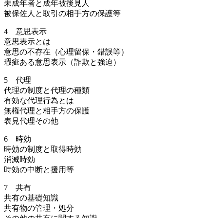
未成年者と成年被後見人
被保佐人と取引の相手方の保護等
4 意思表示
意思表示とは
意思の不存在（心理留保・錯誤等）
瑕疵ある意思表示（詐欺と強迫）
5 代理
代理の制度と代理の種類
有効な代理行為とは
無権代理と相手方の保護
表見代理その他
6 時効
時効の制度と取得時効
消滅時効
時効の中断と援用等
7 共有
共有の基礎知識
共有物の管理・処分