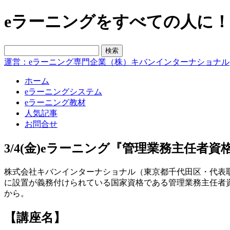
eラーニングをすべての人に！blo
運営：eラーニング専門企業（株）キバンインターナショナル
ホーム
eラーニングシステム
eラーニング教材
人気記事
お問合せ
3/4(金)eラーニング『管理業務主任者資
株式会社キバンインターナショナル（東京都千代田区・代表取
に設置が義務付けられている国家資格である管理業務主任者
から。
【講座名】